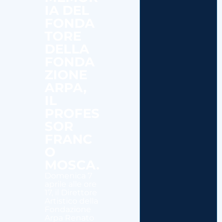
IA DEL
FONDA
TORE
DELLA
FONDA
ZIONE
ARPA,
IL
PROFES
SOR
FRANC
O
MOSCA.
Domenica 7
aprile alle ore
17, il Direttore
Artistico della
Fondazione
Arpa Renato