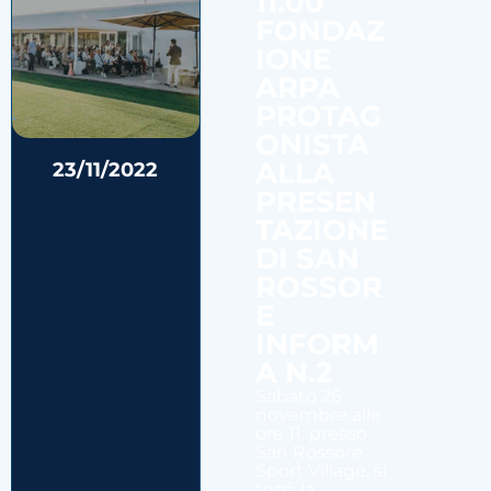
11.00
FONDAZ
IONE
ARPA
PROTAG
ONISTA
ALLA
23/11/2022
PRESEN
TAZIONE
DI SAN
ROSSOR
E
INFORM
A N.2
Sabato 26
novembre alle
ore 11, presso
San Rossore
Sport Village, si
terrà la