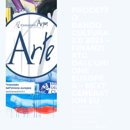
PROGETT
O
BANDO
CULTURA
2.0 2023 –
FINANZI
ATO
DALL’UNI
ONE
EUROPE
A – NEXT
GENERAT
ION EU
IL PROGETTO
STRATEGICO
Finanziato
dall’Unione
europea – Next