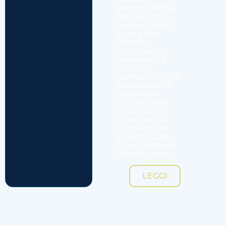
presentazione
del secondo
numero della
rivista San
Rossore
InForma, un
magazine, a
cadenza
semestrale, che
ha lo scopo di
creare una
condivisione
delle tre
strutture di
San Rossore
(Casa di Cura,
Sport Village e
Dental Unit)...
LEGGI