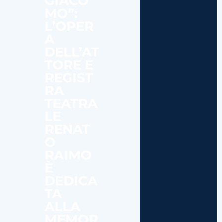
GIACO
MO”:
L’OPER
A
DELL’AT
TORE E
REGIST
RA
TEATRA
LE
RENAT
O
RAIMO
È
DEDICA
TA
ALLA
MEMOR