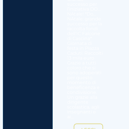
successo per
l’iniziativa DO…
NAtale! *Do…
NAtale: grande
successo per la
raccolta fondi
dell’IC Falcone
di Cascina*
Giornata di
festa in Piazza
Caduti. Raccolti
13 mila euro
Grazie a tutti
coloro che si
sono adoperati
per questo
momento di
beneficenza e
condivisione.
Un grazie alla
dirigente
scolastica, agli
insegnanti e
ai...