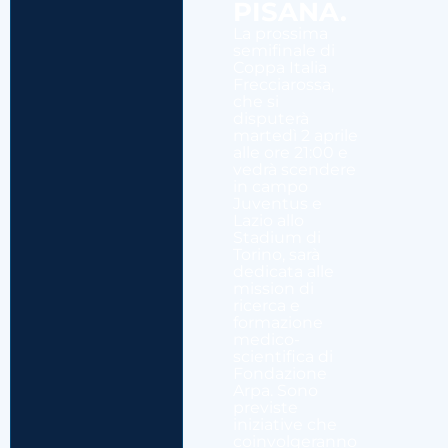
PISANA.
La prossima
semifinale di
Coppa Italia
Frecciarossa,
che si
disputerà
martedì 2 aprile
alle ore 21:00 e
vedrà scendere
in campo
Juventus e
Lazio allo
Stadium di
Torino, sarà
dedicata alle
mission di
ricerca e
formazione
medico-
scientifica di
Fondazione
Arpa. Sono
previste
iniziative che
coinvolgeranno