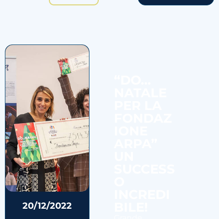
“DO…
NATALE
PER LA
FONDAZ
IONE
ARPA”
UN
SUCCESS
O
INCREDI
BILE!
20/12/2022
Grande