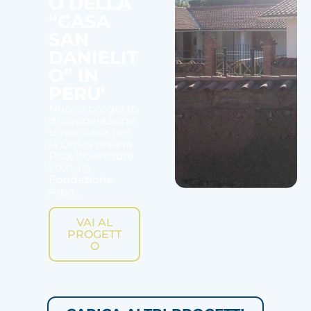
O DELLA
“CASA
SAN
DANIELIT
O” IN
PERU’
Nuovo progetto
di cooperazione
umanitaria per
la Onlus pisana
Pisa, novembre
2021. La
Fondazione
Arpa...
VAI AL
PROGETT
O