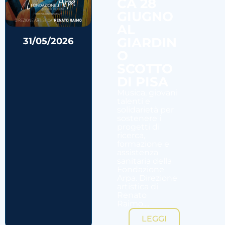
CA 28
GIUGNO
AL
GIARDIN
31/05/2026
O
SCOTTO
DI PISA
Musica, giovani
talenti e
solidarietà per
sostenere i
progetti di
ricerca,
formazione e
assistenza
sanitaria della
Fondazione
Arpa. Direzione
artistica di
Renato
Raimo....
LEGGI