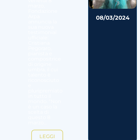
venerdì 8
marzo,
Fondazione
Arpa
08/03/2024
annuncia la
sua nuova
testimonial
ufficiale:
Cristiana
Pegoraro,
pianista e
compositrice
di origine
umbra, il cui
talento è
riconosciuto
e
pluripremiato
in tutto il
mondo. “Non
è un caso la
scelta di
questo 8
marzo...
LEGGI