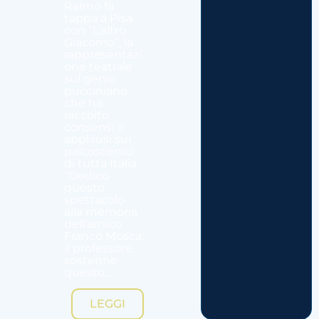
Raimo fa
tappa a Pisa
con “L’altro
Giacomo”, la
rappresentazi
one teatrale
sul genio
pucciniano
che ha
raccolto
consensi e
applausi sui
palcoscenici
di tutta Italia.
“Dedico
questo
spettacolo
alla memoria
dell’amico
Franco Mosca:
il professore
sostenne
questo...
LEGGI