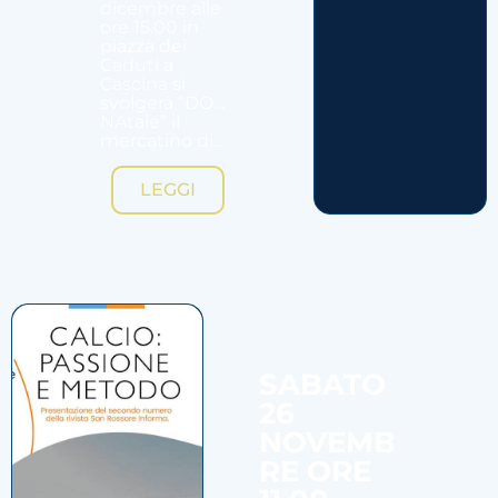
dicembre alle
ore 15.00 in
piazza dei
Caduti a
Cascina si
svolgerà “DO…
NAtale” il
mercatino di...
LEGGI
SABATO
26
NOVEMB
RE ORE