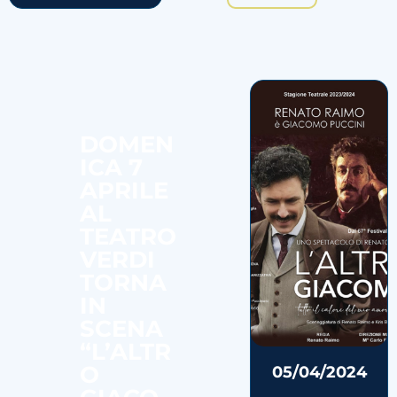
DOMEN
ICA 7
APRILE
AL
TEATRO
VERDI
TORNA
IN
SCENA
“L’ALTR
O
05/04/2024