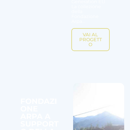
Generation EU
La collezione
della
Fondazione
Arpa...
VAI AL
PROGETT
O
FONDAZI
ONE
ARPA A
SUPPORT