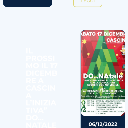
LEGGI
IL
PROSSI
MO IL 17
DICEMB
RE A
CASCIN
A
L’INIZIA
TIVA”
DO…
NATALE
06/12/2022