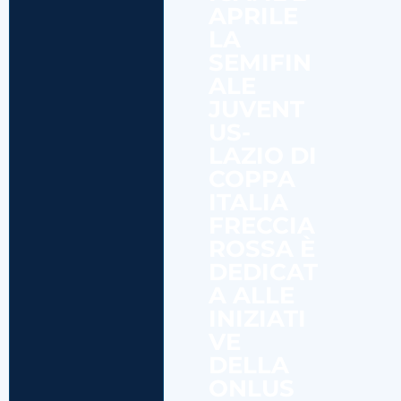
APRILE
LA
SEMIFIN
ALE
JUVENT
US-
LAZIO DI
COPPA
ITALIA
FRECCIA
ROSSA È
DEDICAT
A ALLE
INIZIATI
VE
DELLA
ONLUS