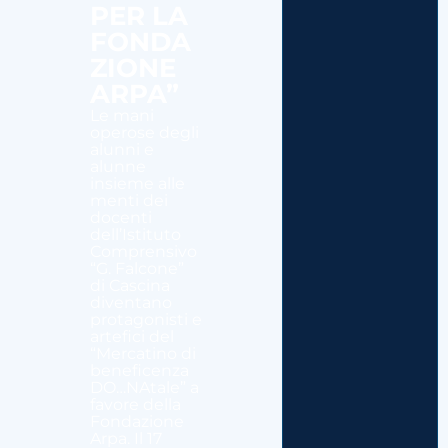
PER LA
FONDA
ZIONE
ARPA”
Le mani
operose degli
alunni e
alunne
insieme alle
menti dei
docenti
dell’Istituto
Comprensivo
“G. Falcone”
di Cascina
diventano
protagonisti e
artefici del
“Mercatino di
beneficenza
DO…NAtale” a
favore della
Fondazione
Arpa. Il 17