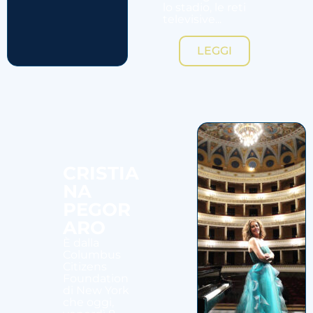
lo stadio, le reti
televisive...
LEGGI
CRISTIA
NA
PEGOR
ARO
È dalla
Columbus
Citizens
Foundation
di New York
che oggi,