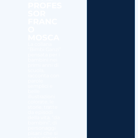
PROFES
SOR
FRANC
O
MOSCA
La collana
“Bimbi Ganzi”
pensata per i
bambini nei
primi anni di
scuola,
racconta con
parole
semplici e
belle
illustrazioni
colorate, le
storie, tratte
da episodi
della vita, “da
bambini”, di
personaggi
pisani che si