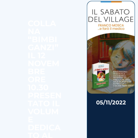
COLLA
NA
“BIMBI
GANZI”
IL 12
NOVEM
BRE
ORE
10.30
PRESEN
TATO IL
05/11/2022
VOLUM
E
DEDICA
TO AL