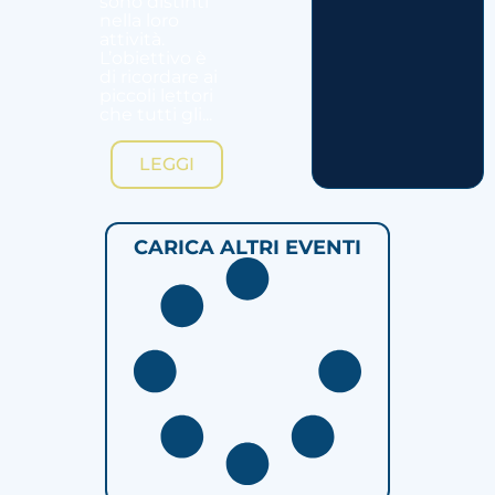
sono distinti
nella loro
attività.
L’obiettivo è
di ricordare ai
piccoli lettori
che tutti gli...
LEGGI
CARICA ALTRI EVENTI