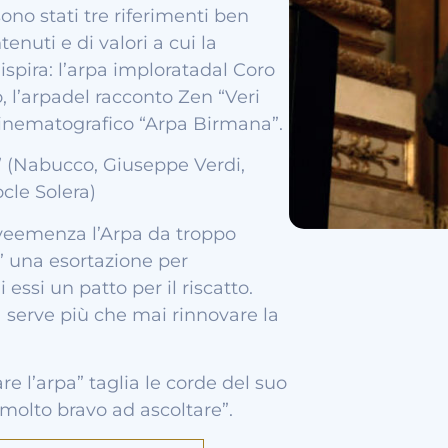
ono stati tre riferimenti ben
tenuti e di valori a cui la
spira: l’arpa imploratadal Coro
, l’arpadel racconto Zen “Veri
cinematografico “Arpa Birmana”.
ti” (Nabucco, Giuseppe Verdi,
ocle Solera)
on veemenza l’Arpa da troppo
” una esortazione per
 essi un patto per il riscatto.
 serve più che mai rinnovare la
re l’arpa” taglia le corde del suo
olto bravo ad ascoltare”.