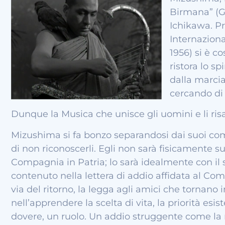
Birmana” (G
Ichikawa. 
Internazion
1956) si è c
ristora lo sp
dalla marcia
cercando di 
Dunque la Musica che unisce gli uomini e li risa
Mizushima si fa bonzo separandosi dai suoi com
di non riconoscerli. Egli non sarà fisicamente su
Compagnia in Patria; lo sarà idealmente con il 
contenuto nella lettera di addio affidata al Co
via del ritorno, la legga agli amici che tornano i
nell’apprendere la scelta di vita, la priorità esi
dovere, un ruolo. Un addio struggente come la