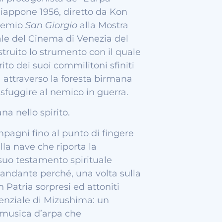
iappone 1956, diretto da Kon
Premio
San Giorgio
alla Mostra
ale del Cinema di Venezia del
ostruito lo strumento con il quale
irito dei suoi commilitoni sfiniti
 attraverso la foresta birmana
sfuggire al nemico in guerra.
na nello spirito.
pagni fino al punto di fingere
lla nave che riporta la
suo testamento spirituale
mandante perché, una volta sulla
n Patria sorpresi ed attoniti
stenziale di Mizushima: un
 musica d’arpa che