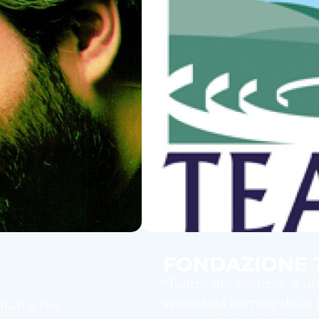
FONDAZIONE T
“Teatro del silenzio” è u
splendida cornice delle co
ari e nel