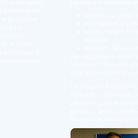
persegue 4 obiettivi prin
ri che ritengono
ione permangono
sostenere progetti i
he la migliore
incoraggiare la part
nore sia
trarre il meglio del
 ricevere
differenti
ione in modo
realizzare risultati 
 distinzione di
Per raggiungere questi o
 frequentazione
ambiente collaborativo ch
degli studenti che prove
Un progetto fortemente 
ed aperto alla Società c
per conseguire la compl
giovani a perseguire obie
fra persone, dando speran