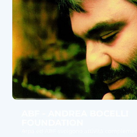
ABF - ANDREA BOCELLI
FOUNDATION
Arpa ed ABF svolgono attività complement