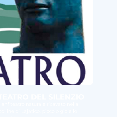
EATRO DEL SILENZIO
n anfiteatro naturale ricavato nella
lline di Lajatico, piccolo gioiello