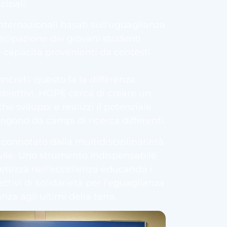
cipali:
nternazionali basati sull’uguaglianza
ecipazione dei giovani studenti
le capacità provenienti da contesti
concreti: questo fa la differenza.
biettivi, HOPE cerca di creare un
e sviluppi e realizzi il potenziale
ngono da campi di ricerca differenti.
connotato dalla multidisciplinarietà
ivile. Uno strumento indispensabile
etezza nell’eccellenza educando i
ttivi di solidarietà per l’eguaglianza
za agli ultimi della terra.