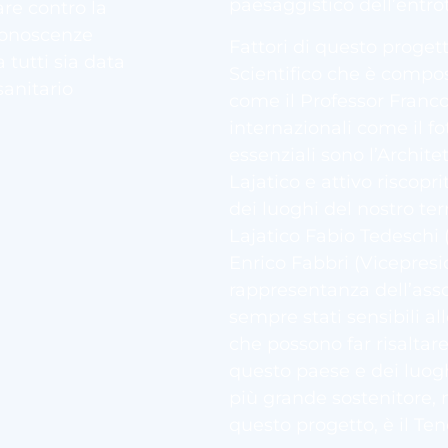
paesaggistico dell’entrot
are contro la
conoscenze
Fattori di questo proge
 tutti sia data
Scientifico che è compos
sanitario
come il Professor Franco
internazionali come il fo
essenziali sono l’Architet
Lajatico e attivo riscopri
dei luoghi del nostro ter
Lajatico Fabio Tedeschi 
Enrico Fabbri (Vicepresi
rappresentanza dell’assoc
sempre stati sensibili all
che possono far risaltare
questo paese e dei luoghi
più grande sostenitore,
questo progetto, è il 