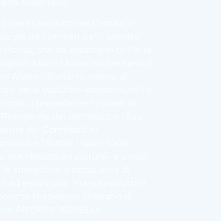
erra Volterrano.
tto sono i membri del Comitato
to sia da luminari della scienza
 Mosca, che da esponenti dell’arte
tografo Mario Mulas; inoltre cardini
to Alberto Bartalini, nativo di
tore delle tradizioni socioculturali e
ritorio, il precedente Sindaco di
(Presidente del comitato) e l’Avv.
dente del Comitato) in
iazione l’Aratro, i quali sono
e manifestazioni culturali e sociali
 le straordinarie peculiarità di
 ad esso vicini, ma soprattutto il
 nonchè Presidente Onorario di
Tenore ANDREA BOCELLI.