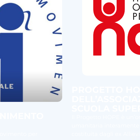
PROGETTO H
DELL’ASSOCIA
SCUOLA SUPE
ENIMENTO
Il Progetto HOPE è un’o
umanitaria interamente
costituita dagli ex Allie
Movimento per