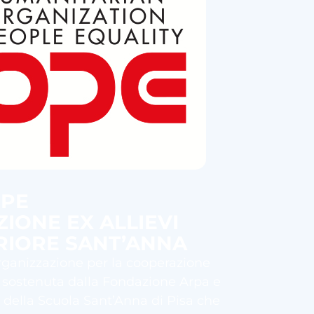
OPE
ZIONE EX ALLIEVI
RIORE SANT’ANNA
rganizzazione per la cooperazione
 sostenuta dalla Fondazione Arpa e
vi della Scuola Sant’Anna di Pisa che