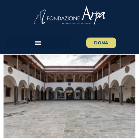
Assegnazione del
“Campano d’Oro”, sabato 30
novembre la consegna alla
Sapienza
DONA