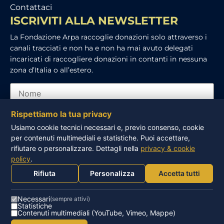
Contattaci
ISCRIVITI ALLA NEWSLETTER
La Fondazione Arpa raccoglie donazioni solo attraverso i
canali tracciati e non ha e non ha mai avuto delegati
incaricati di raccogliere donazioni in contanti in nessuna
zona d’Italia o all’estero.
Rispettiamo la tua privacy
Usiamo cookie tecnici necessari e, previo consenso, cookie
per contenuti multimediali e statistiche. Puoi accettare,
Ho letto e accetto l’informativa sulla privacy
rifiutare o personalizzare. Dettagli nella
privacy & cookie
policy
.
ISCRIVITI
Rifiuta
Personalizza
Accetta tutti
Necessari
(sempre attivi)
Statistiche
Contenuti multimediali (YouTube, Vimeo, Mappe)