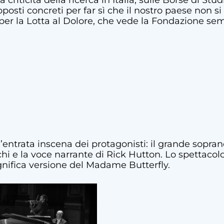
la criticità della ricerca in Italia, sulle Borse di St
osti concreti per far sì che il nostro paese non si p
er la Lotta al Dolore, che vede la Fondazione semp
’entrata inscena dei protagonisti: il grande soprano
chi e la voce narrante di Rick Hutton. Lo spettacolo
gnifica versione del Madame Butterfly.