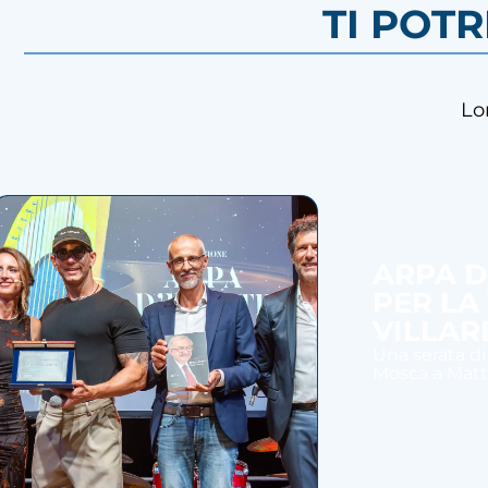
TI POT
Lo
ARPA D
PER LA
VILLAR
Una serata di
Mosca a Mattia