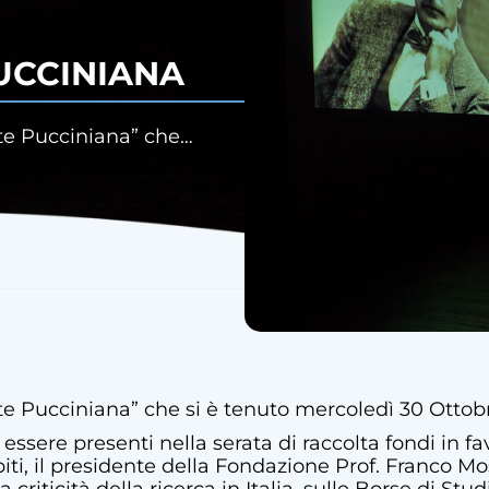
UCCINIANA
tte Pucciniana” che…
te Pucciniana” che si è tenuto mercoledì 30 Ottobre
essere presenti nella serata di raccolta fondi in f
spiti, il presidente della Fondazione Prof. Franco