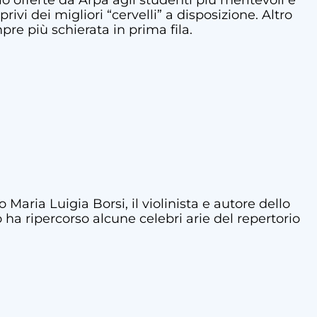
udio offerte da Arpa agli studenti più meritevoli e
rivi dei migliori “cervelli” a disposizione. Altro
re più schierata in prima fila.
 Maria Luigia Borsi, il violinista e autore dello
 ha ripercorso alcune celebri arie del repertorio