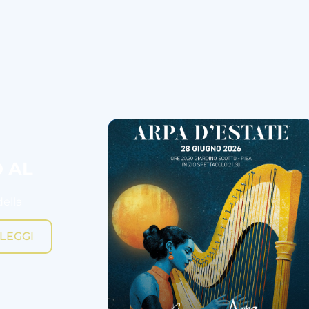
O AL
della
LEGGI