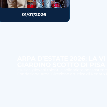
01/07/2026
ARPA D’ESTATE 2026: LA V
GIARDINO SCOTTO DI PISA
Musica, giovani talenti e solidarietà per sostener
Fondazione Arpa. Direzione artistica di Renato R