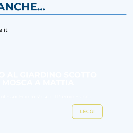
NCHE...
lit
SO AL GIARDINO SCOTTO
O MOSCA A MATTIA
Professor Franco Mosca: il Premio Franco
LEGGI