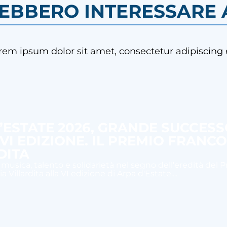
REBBERO INTERESSARE A
rem ipsum dolor sit amet, consectetur adipiscing e
’ESTATE 2026, GRANDE SUCCES
 VI EDIZIONE. IL PREMIO FRANC
DITA
 musica, talento e solidarietà nel segno dell'eredità del 
 Villardita alla VI edizione di Arpa d'Estate....