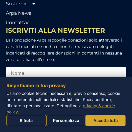
Sostienici
Arpa News
Contattaci
ISCRIVITI ALLA NEWSLETTER
La Fondazione Arpa raccoglie donazioni solo attraverso i
canali tracciati e non ha e non ha mai avuto delegati
incaricati di raccogliere donazioni in contanti in nessuna
zona d’Italia o all’estero.
Rispettiamo la tua privacy
Usiamo cookie tecnici necessari e, previo consenso, cookie
per contenuti multimediali e statistiche. Puoi accettare,
Ho letto e accetto l’informativa sulla privacy
rifiutare o personalizzare. Dettagli nella
privacy & cookie
policy
.
ISCRIVITI
Rifiuta
Personalizza
Accetta tutti