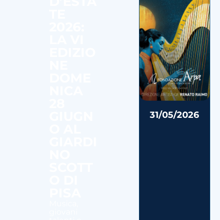
D’ESTA
TE
2026:
LA VI
EDIZIO
NE
DOME
NICA
28
GIUGN
31/05/2026
O AL
GIARDI
NO
SCOTT
O DI
PISA
Musica,
giovani