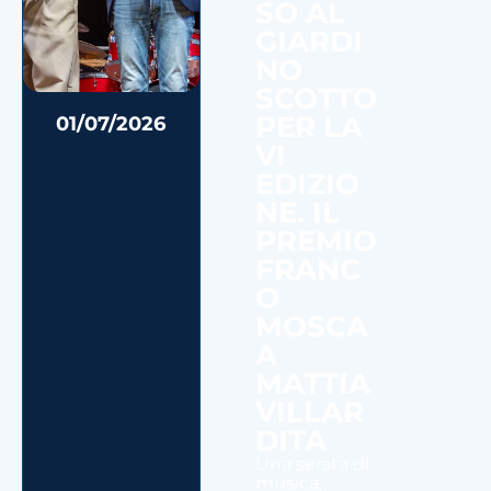
SO AL
GIARDI
NO
SCOTTO
PER LA
01/07/2026
VI
EDIZIO
NE. IL
PREMIO
FRANC
O
MOSCA
A
MATTIA
VILLAR
DITA
Una serata di
musica,