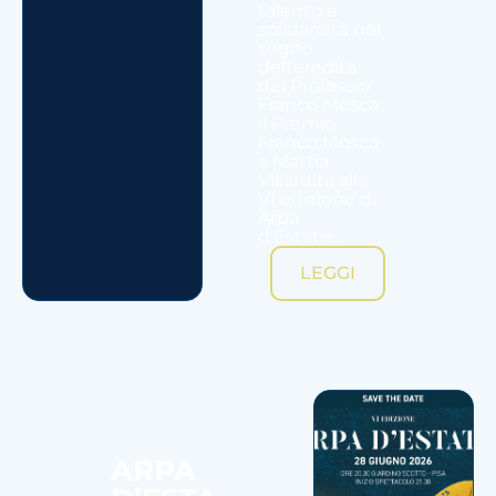
talento e
solidarietà nel
segno
dell'eredità
del Professor
Franco Mosca:
il Premio
Franco Mosca
a Mattia
Villardita alla
VI edizione di
Arpa
d'Estate....
LEGGI
ARPA