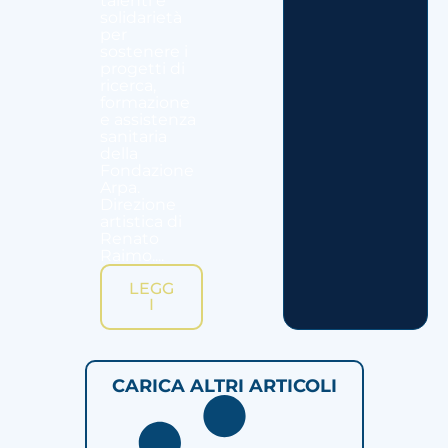
talenti e
solidarietà
per
sostenere i
progetti di
ricerca,
formazione
e assistenza
sanitaria
della
Fondazione
Arpa.
Direzione
artistica di
Renato
Raimo....
LEGG
I
CARICA ALTRI ARTICOLI