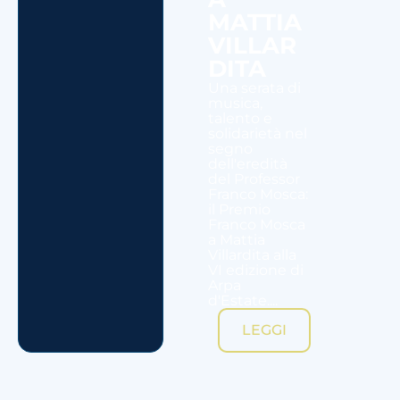
MATTIA
VILLAR
DITA
Una serata di
musica,
talento e
solidarietà nel
segno
dell'eredità
del Professor
Franco Mosca:
il Premio
Franco Mosca
a Mattia
Villardita alla
VI edizione di
Arpa
d'Estate....
LEGGI