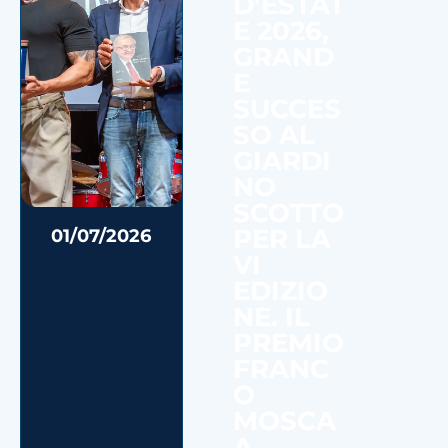
D’ESTAT
E 2026,
GRAND
E
SUCCES
SO AL
GIARDI
NO
SCOTTO
PER LA
01/07/2026
VI
EDIZIO
NE. IL
PREMIO
FRANC
O
MOSCA
A