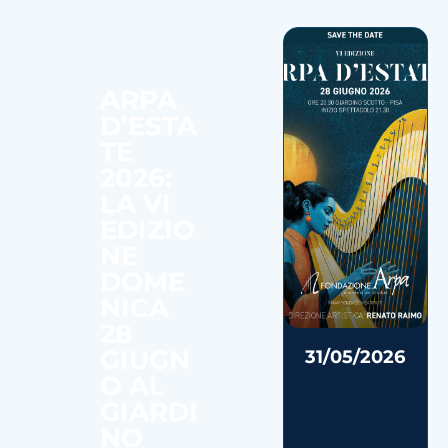
ARPA
D’ESTA
TE
2026:
LA VI
EDIZIO
NE
DOME
NICA
28
GIUGN
31/05/2026
O AL
GIARDI
NO