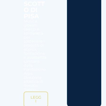
SCOTT
O DI
PISA
Musica,
giovani
talenti e
solidarietà
per
sostenere i
progetti di
ricerca,
formazione
e assistenza
sanitaria
della
Fondazione
Arpa.
Direzione
artistica di
Renato
Raimo....
LEGG
I