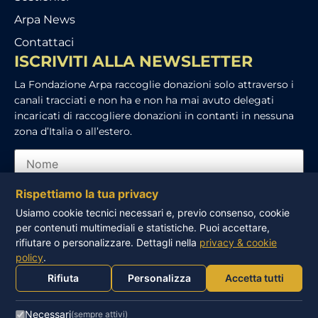
Arpa News
Contattaci
ISCRIVITI ALLA NEWSLETTER
La Fondazione Arpa raccoglie donazioni solo attraverso i
canali tracciati e non ha e non ha mai avuto delegati
incaricati di raccogliere donazioni in contanti in nessuna
zona d’Italia o all’estero.
Rispettiamo la tua privacy
Usiamo cookie tecnici necessari e, previo consenso, cookie
per contenuti multimediali e statistiche. Puoi accettare,
Ho letto e accetto l’informativa sulla privacy
rifiutare o personalizzare. Dettagli nella
privacy & cookie
policy
.
ISCRIVITI
Rifiuta
Personalizza
Accetta tutti
Necessari
(sempre attivi)