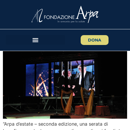
“Arpa d’estate” seconda
edizione: un successo
annunciato
DONA
“Arpa d’estate – seconda edizione, una serata di