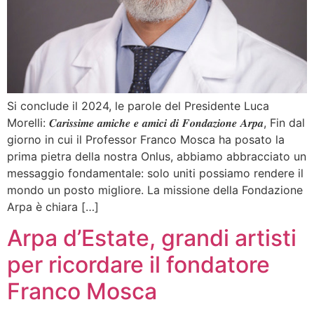
Si conclude il 2024, le parole del Presidente Luca
Morelli: 𝑪𝒂𝒓𝒊𝒔𝒔𝒊𝒎𝒆 𝒂𝒎𝒊𝒄𝒉𝒆 𝒆 𝒂𝒎𝒊𝒄𝒊 𝒅𝒊 𝑭𝒐𝒏𝒅𝒂𝒛𝒊𝒐𝒏𝒆 𝑨𝒓𝒑𝒂, Fin dal
giorno in cui il Professor Franco Mosca ha posato la
prima pietra della nostra Onlus, abbiamo abbracciato un
messaggio fondamentale: solo uniti possiamo rendere il
mondo un posto migliore. La missione della Fondazione
Arpa è chiara […]
Arpa d’Estate, grandi artisti
per ricordare il fondatore
Franco Mosca