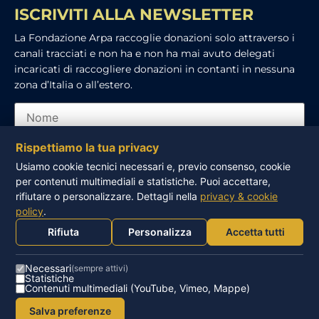
ISCRIVITI ALLA NEWSLETTER
La Fondazione Arpa raccoglie donazioni solo attraverso i
canali tracciati e non ha e non ha mai avuto delegati
incaricati di raccogliere donazioni in contanti in nessuna
zona d’Italia o all’estero.
Rispettiamo la tua privacy
Usiamo cookie tecnici necessari e, previo consenso, cookie
per contenuti multimediali e statistiche. Puoi accettare,
Ho letto e accetto l’informativa sulla privacy
rifiutare o personalizzare. Dettagli nella
privacy & cookie
policy
.
ISCRIVITI
Rifiuta
Personalizza
Accetta tutti
Necessari
(sempre attivi)
Statistiche
Contenuti multimediali (YouTube, Vimeo, Mappe)
© FONDAZIONE ARPA – ONLUS – P.IVA 93016260502 |
Salva preferenze