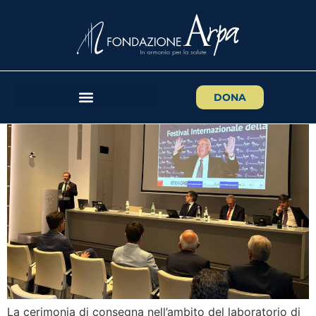
I Rotary Club della città di
Pisa assegnano il Premio
Franco Mosca
DONA
La cerimonia di consegna nell’ambito del laboratorio di