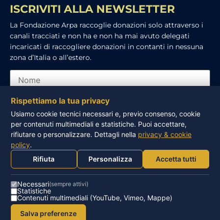
ISCRIVITI ALLA NEWSLETTER
La Fondazione Arpa raccoglie donazioni solo attraverso i
canali tracciati e non ha e non ha mai avuto delegati
incaricati di raccogliere donazioni in contanti in nessuna
zona d’Italia o all’estero.
Rispettiamo la tua privacy
Usiamo cookie tecnici necessari e, previo consenso, cookie
per contenuti multimediali e statistiche. Puoi accettare,
Ho letto e accetto l’informativa sulla privacy
rifiutare o personalizzare. Dettagli nella
privacy & cookie
policy
.
ISCRIVITI
Rifiuta
Personalizza
Accetta tutti
Necessari
(sempre attivi)
Statistiche
Contenuti multimediali (YouTube, Vimeo, Mappe)
© FONDAZIONE ARPA – ONLUS – P.IVA 93016260502 |
Salva preferenze