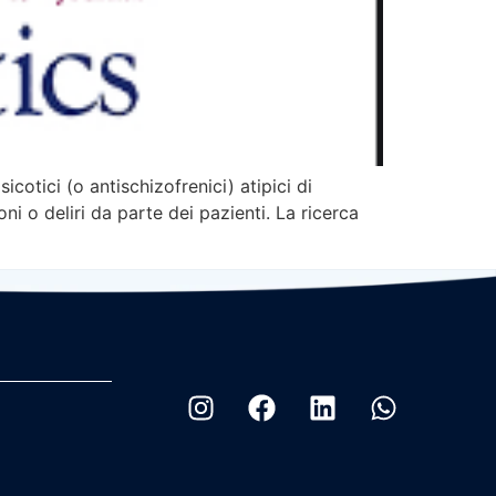
otici (o antischizofrenici) atipici di
i o deliri da parte dei pazienti. La ricerca