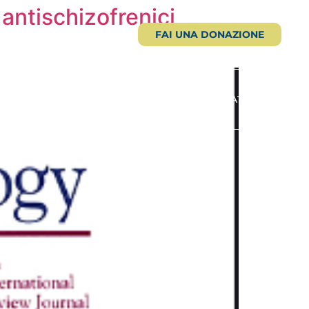
 antischizofrenici
FAI UNA DONAZIONE
CI
ARPA NEWS
CONTATTACI