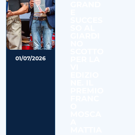
GRAND
E
SUCCES
SO AL
GIARDI
NO
SCOTTO
PER LA
01/07/2026
VI
EDIZIO
NE. IL
PREMIO
FRANC
O
MOSCA
A
MATTIA