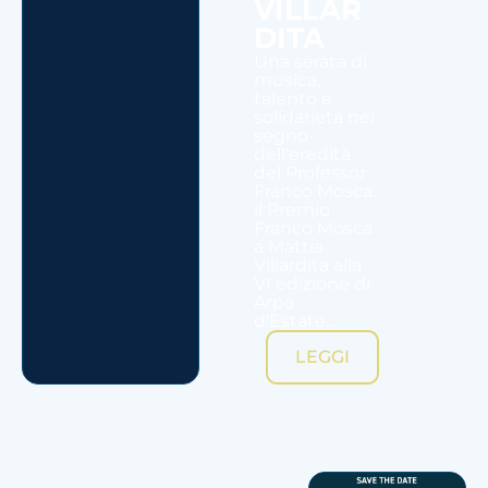
VILLAR
DITA
Una serata di
musica,
talento e
solidarietà nel
segno
dell'eredità
del Professor
Franco Mosca:
il Premio
Franco Mosca
a Mattia
Villardita alla
VI edizione di
Arpa
d'Estate....
LEGGI