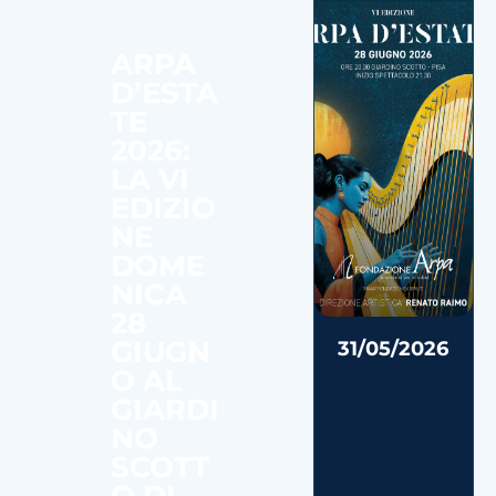
ARPA
D’ESTA
TE
2026:
LA VI
EDIZIO
NE
DOME
NICA
28
GIUGN
31/05/2026
O AL
GIARDI
NO
SCOTT
O DI