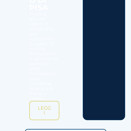
PISA
Musica,
giovani
talenti e
solidarietà
per
sostenere i
progetti di
ricerca,
formazione
e assistenza
sanitaria
della
Fondazione
Arpa.
Direzione
artistica di
Renato
Raimo....
LEGG
I