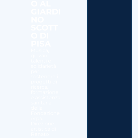
O AL
GIARDI
NO
SCOTT
O DI
PISA
Musica,
giovani
talenti e
solidarietà
per
sostenere i
progetti di
ricerca,
formazione
e assistenza
sanitaria
della
Fondazione
Arpa.
Direzione
artistica di
Renato