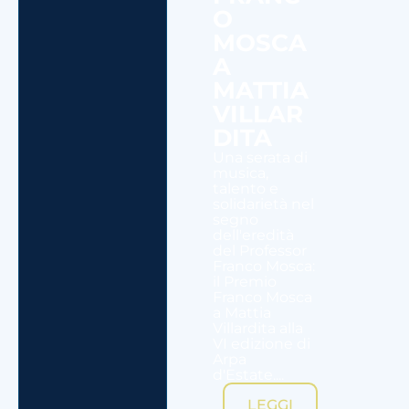
O
MOSCA
A
MATTIA
VILLAR
DITA
Una serata di
musica,
talento e
solidarietà nel
segno
dell'eredità
del Professor
Franco Mosca:
il Premio
Franco Mosca
a Mattia
Villardita alla
VI edizione di
Arpa
d'Estate....
LEGGI