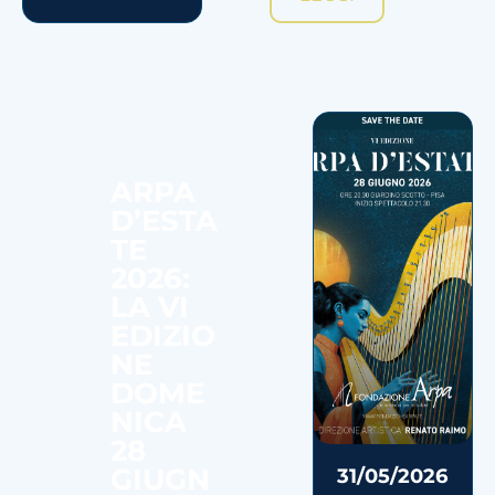
ARPA
D’ESTA
TE
2026:
LA VI
EDIZIO
NE
DOME
NICA
28
GIUGN
31/05/2026