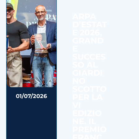
ARPA
D’ESTAT
E 2026,
GRAND
E
SUCCES
SO AL
GIARDI
NO
SCOTTO
PER LA
01/07/2026
VI
EDIZIO
NE. IL
PREMIO
FRANC