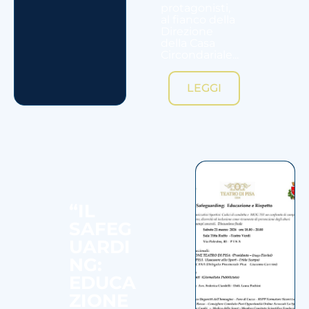
protagonisti,
al fianco della
Direzione
della Casa
Circondariale...
LEGGI
“IL
SAFEG
UARDI
NG:
EDUCA
ZIONE