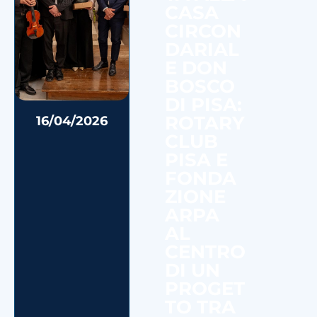
CASA
CIRCON
DARIAL
E DON
BOSCO
DI PISA:
ROTARY
16/04/2026
CLUB
PISA E
FONDA
ZIONE
ARPA
AL
CENTRO
DI UN
PROGET
TO TRA