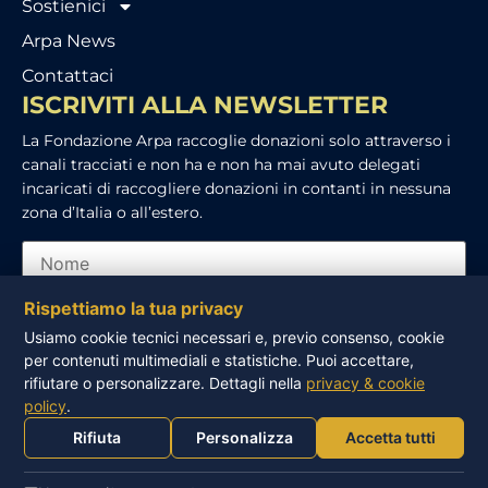
Sostienici
Arpa News
Contattaci
ISCRIVITI ALLA NEWSLETTER
La Fondazione Arpa raccoglie donazioni solo attraverso i
canali tracciati e non ha e non ha mai avuto delegati
incaricati di raccogliere donazioni in contanti in nessuna
zona d’Italia o all’estero.
Rispettiamo la tua privacy
Usiamo cookie tecnici necessari e, previo consenso, cookie
per contenuti multimediali e statistiche. Puoi accettare,
Ho letto e accetto l’informativa sulla privacy
rifiutare o personalizzare. Dettagli nella
privacy & cookie
policy
.
ISCRIVITI
Rifiuta
Personalizza
Accetta tutti