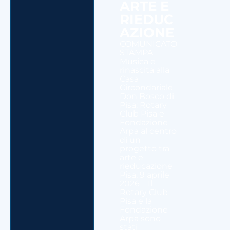
ARTE E
RIEDUC
AZIONE
COMUNICATO
STAMPA
Musica e
rinascita alla
Casa
Circondariale
Don Bosco di
Pisa: Rotary
Club Pisa e
Fondazione
Arpa al centro
di un
progetto tra
arte e
rieducazione
Pisa, 9 aprile
2026 – Il
Rotary Club
Pisa e la
Fondazione
Arpa sono
stati