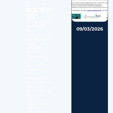
E
RISPET
TO”
COMUNICAT
O STAMPA
09/03/2026
Pisa,
9.03.2026 La
Fondazione
Arpa
patrocina il
seminario “Il
Safeguardin
g:
Educazione
e Rispetto”
Sport,
inclusione e
prevenzione
degli abusi
al centro del
confronto.
La
Fondazione
Arpa
annuncia il