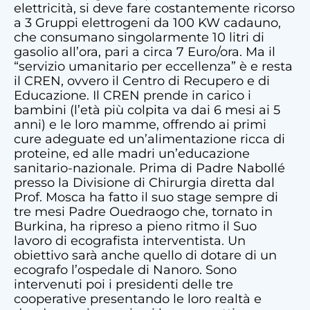
elettricità, si deve fare costantemente ricorso
a 3 Gruppi elettrogeni da 100 KW cadauno,
che consumano singolarmente 10 litri di
gasolio all’ora, pari a circa 7 Euro/ora. Ma il
“servizio umanitario per eccellenza” è e resta
il CREN, ovvero il Centro di Recupero e di
Educazione. Il CREN prende in carico i
bambini (l’età più colpita va dai 6 mesi ai 5
anni) e le loro mamme, offrendo ai primi
cure adeguate ed un’alimentazione ricca di
proteine, ed alle madri un’educazione
sanitario-nazionale. Prima di Padre Nabollé
presso la Divisione di Chirurgia diretta dal
Prof. Mosca ha fatto il suo stage sempre di
tre mesi Padre Ouedraogo che, tornato in
Burkina, ha ripreso a pieno ritmo il Suo
lavoro di ecografista interventista. Un
obiettivo sarà anche quello di dotare di un
ecografo l’ospedale di Nanoro. Sono
intervenuti poi i presidenti delle tre
cooperative presentando le loro realtà e