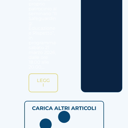
proprio
patrocinio al
seminario “Il
Safeguardin
g:
Educazione
e Rispetto”,
in
programma
sabato 21
marzo 2026,
dalle ore
18.00 alle
20.00,...
LEGG
I
CARICA ALTRI ARTICOLI