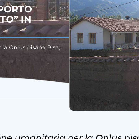
PPORTO
TO” IN
la Onlus pisana Pisa,
ne umanitaria per la Onlus pi