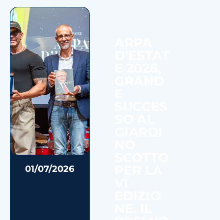
ARPA
D’ESTAT
E 2026,
GRAND
E
SUCCES
SO AL
GIARDI
NO
SCOTTO
PER LA
01/07/2026
VI
EDIZIO
NE. IL