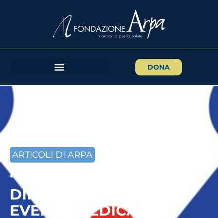
DONA
ARTICOLI DI ARPA
“CARTA DEI DIRITTI O
DIRITTI DI CARTA?”: UN
EVENTO DEDICATO