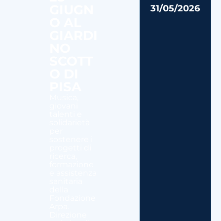
GIUGN
31/05/2026
O AL
GIARDI
NO
SCOTT
O DI
PISA
Musica,
giovani
talenti e
solidarietà
per
sostenere i
progetti di
ricerca,
formazione
e assistenza
sanitaria
della
Fondazione
Arpa.
Direzione