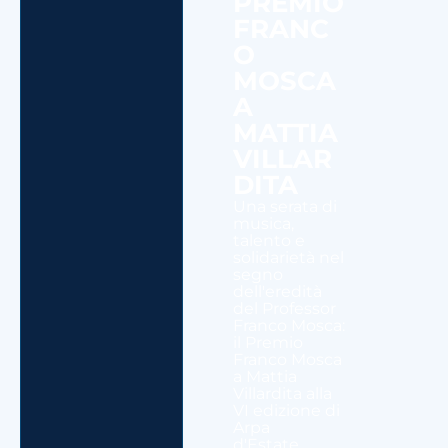
PREMIO
FRANC
O
MOSCA
A
MATTIA
VILLAR
DITA
Una serata di
musica,
talento e
solidarietà nel
segno
dell'eredità
del Professor
Franco Mosca:
il Premio
Franco Mosca
a Mattia
Villardita alla
VI edizione di
Arpa
d'Estate....