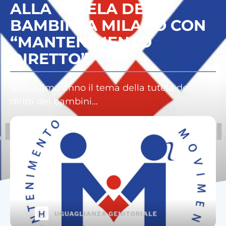
ALLA TUTELA DEI
BAMBINI A MILANO CON
“MANTENIMENTO
DIRETTO”
Nell’ultimo anno il tema della tutela dei
diritti dei bambini…