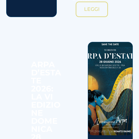
LEGGI
ARPA
D’ESTA
TE
2026:
LA VI
EDIZIO
NE
DOME
NICA
28