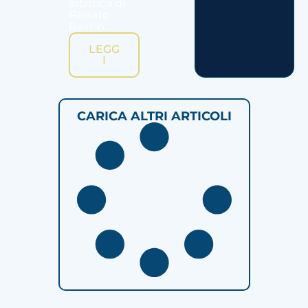
artistica di
Renato
Raimo....
LEGG
I
CARICA ALTRI ARTICOLI