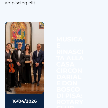
adipiscing elit
MUSICA
E
RINASCI
TA ALLA
CASA
CIRCON
DARIAL
E DON
BOSCO
DI PISA:
ROTARY
16/04/2026