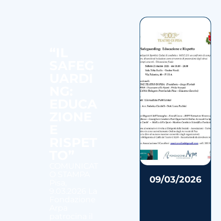
“IL
SAFEG
UARDI
NG:
EDUCA
ZIONE
E
RISPET
TO”
COMUNICAT
O STAMPA
09/03/2026
Pisa,
9.03.2026 La
Fondazione
Arpa
patrocina il