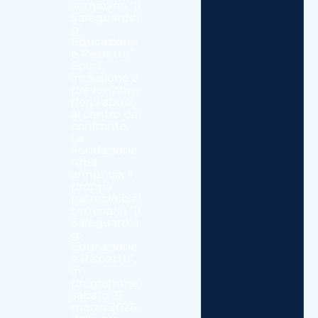
seminario “Il
Safeguardin
g:
Educazione
e Rispetto”
Sport,
inclusione e
prevenzione
degli abusi
al centro del
confronto.
La
Fondazione
Arpa
annuncia il
proprio
patrocinio al
seminario “Il
Safeguardin
g:
Educazione
e Rispetto”,
in
programma
sabato 21
marzo 2026,