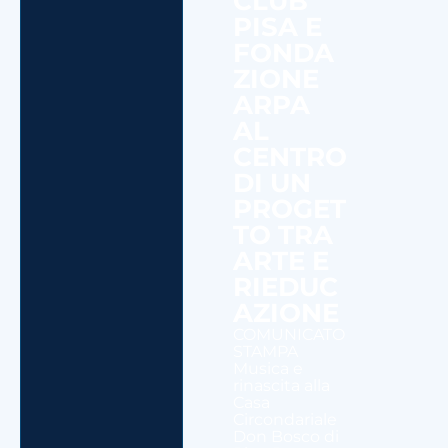
CLUB
PISA E
FONDA
ZIONE
ARPA
AL
CENTRO
DI UN
PROGET
TO TRA
ARTE E
RIEDUC
AZIONE
COMUNICATO
STAMPA
Musica e
rinascita alla
Casa
Circondariale
Don Bosco di