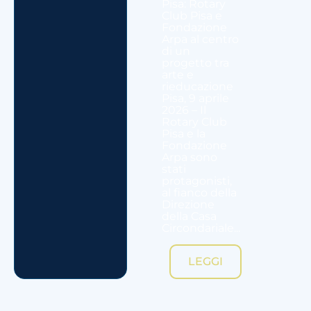
Pisa: Rotary
Club Pisa e
Fondazione
Arpa al centro
di un
progetto tra
arte e
rieducazione
Pisa, 9 aprile
2026 – Il
Rotary Club
Pisa e la
Fondazione
Arpa sono
stati
protagonisti,
al fianco della
Direzione
della Casa
Circondariale...
LEGGI