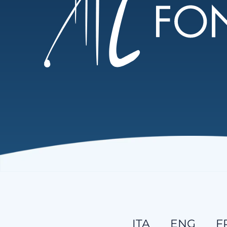
ITA
ENG
F