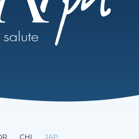
OR
CHI
JAP