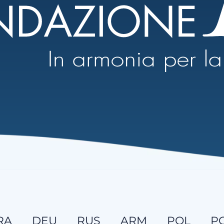
RA
DEU
RUS
ARM
POL
P