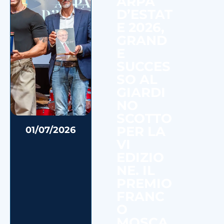
ARPA
D’ESTAT
E 2026,
GRAND
E
SUCCES
SO AL
GIARDI
NO
SCOTTO
PER LA
01/07/2026
VI
EDIZIO
NE. IL
PREMIO
FRANC
O
MOSCA