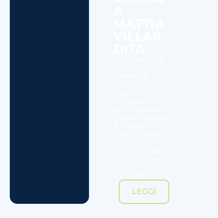
A
MATTIA
VILLAR
DITA
Una serata di
musica,
talento e
solidarietà nel
segno
dell'eredità
del Professor
Franco Mosca:
il Premio
Franco Mosca
a Mattia
Villardita alla
VI edizione di
Arpa
d'Estate....
LEGGI