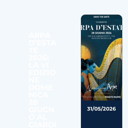
ARPA
D’ESTA
TE
2026:
LA VI
EDIZIO
NE
DOME
NICA
28
GIUGN
31/05/2026
O AL
GIARDI