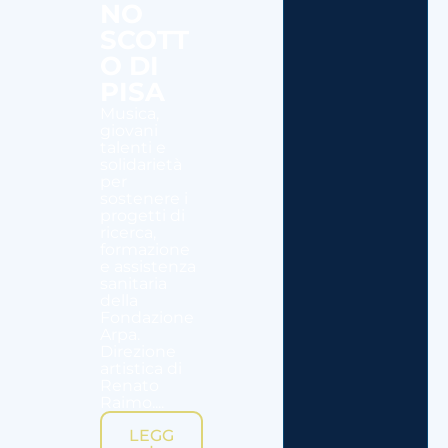
NO
SCOTT
O DI
PISA
Musica,
giovani
talenti e
solidarietà
per
sostenere i
progetti di
ricerca,
formazione
e assistenza
sanitaria
della
Fondazione
Arpa.
Direzione
artistica di
Renato
Raimo....
LEGG