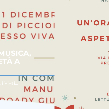
MUSICA,
ETÀ A
 i Vivai…