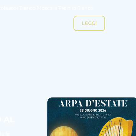
Professor Franco Mosca: il Premio Franco
LEGGI
O AL
della