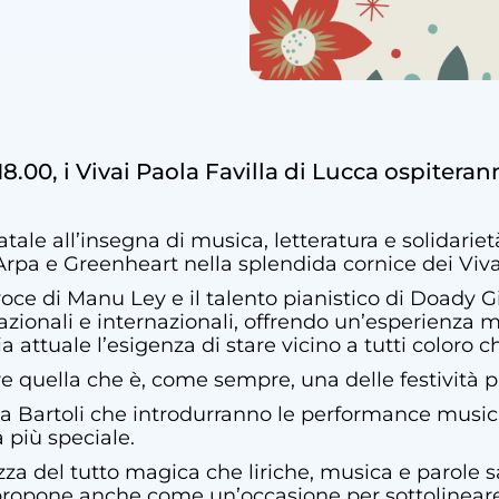
18.00, i Vivai Paola Favilla di Lucca ospiter
ale all’insegna di musica, letteratura e solidariet
pa e Greenheart nella splendida cornice dei Vivai P
voce di Manu Ley e il talento pianistico di Doady Gi
 nazionali e internazionali, offrendo un’esperienza 
a attuale l’esigenza di stare vicino a tutti coloro
e quella che è, come sempre, una delle festività p
ivia Bartoli che introdurranno le performance musi
 più speciale.
ezza del tutto magica che liriche, musica e parole 
 propone anche come un’occasione per sottolineare 