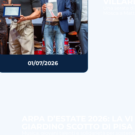
VILLAR
Una serata di
Mosca a Mattia
01/07/2026
ARPA D’ESTATE 2026: LA V
GIARDINO SCOTTO DI PISA
Musica, giovani talenti e solidarietà per sostener