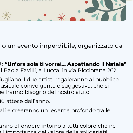
anno un evento imperdibile, organizzato da
à:
“Un’ora sola ti vorrei… Aspettando il Natale”
aola Favilli, a Lucca, in via Picciorana 262.
ugliano. I due artisti regaleranno al pubblico
musicale coinvolgente e suggestiva, che si
 che hanno bisogno del nostro aiuto.
iù attese dell’anno.
cali e creeranno un legame profondo tra le
sanno effondere intorno a tutti coloro che ne
l’importanza del valore della solidarietà.