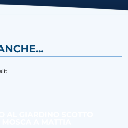
NCHE...
lit
SO AL GIARDINO SCOTTO
O MOSCA A MATTIA