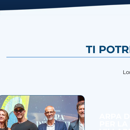
TI POT
Lo
ARPA D
PER LA