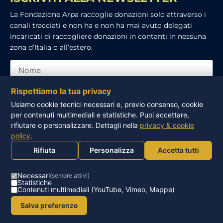
La Fondazione Arpa raccoglie donazioni solo attraverso i
canali tracciati e non ha e non ha mai avuto delegati
incaricati di raccogliere donazioni in contanti in nessuna
zona d’Italia o all’estero.
Rispettiamo la tua privacy
Usiamo cookie tecnici necessari e, previo consenso, cookie
per contenuti multimediali e statistiche. Puoi accettare,
Ho letto e accetto l’informativa sulla privacy
rifiutare o personalizzare. Dettagli nella
privacy & cookie
policy
.
ISCRIVITI
Rifiuta
Personalizza
Accetta tutti
Necessari
(sempre attivi)
Statistiche
Contenuti multimediali (YouTube, Vimeo, Mappe)
© FONDAZIONE ARPA – ONLUS – P.IVA 93016260502 |
Salva preferenze
Privacy Policy
|
Cookie Policy
|
Sidebloom.com