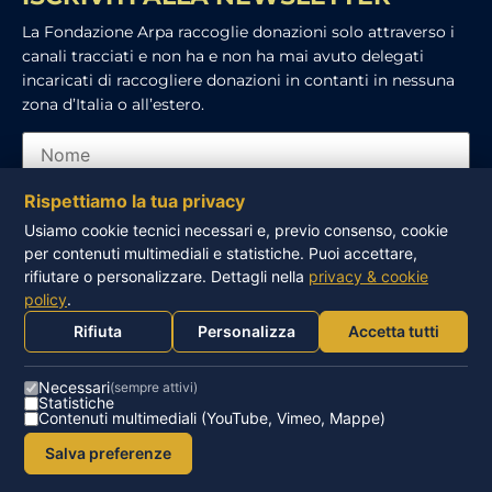
La Fondazione Arpa raccoglie donazioni solo attraverso i
canali tracciati e non ha e non ha mai avuto delegati
incaricati di raccogliere donazioni in contanti in nessuna
zona d’Italia o all’estero.
Rispettiamo la tua privacy
Usiamo cookie tecnici necessari e, previo consenso, cookie
per contenuti multimediali e statistiche. Puoi accettare,
Ho letto e accetto l’informativa sulla privacy
rifiutare o personalizzare. Dettagli nella
privacy & cookie
policy
.
ISCRIVITI
Rifiuta
Personalizza
Accetta tutti
Necessari
(sempre attivi)
Statistiche
Contenuti multimediali (YouTube, Vimeo, Mappe)
© FONDAZIONE ARPA – ONLUS – P.IVA 93016260502 |
Salva preferenze
Privacy Policy
|
Cookie Policy
|
Sidebloom.com