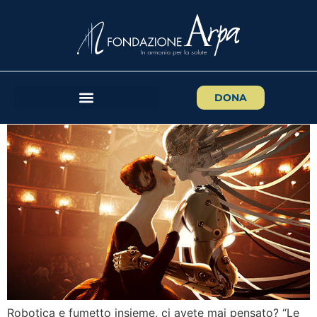
PANEL: “Le Emozioni degli
Umanoidi: un dibattito tra
Fantascienza e Realtà”
DONA
Robotica e fumetto insieme, ci avete mai pensato? “Le