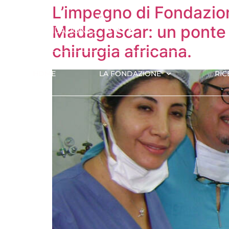
L’impegno di Fondazion
Madagascar: un ponte t
chirurgia africana.
HOME
LA FONDAZIONE
RIC