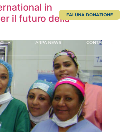
rnational in
FAI UNA DONAZIONE
 il futuro della
CI
ARPA NEWS
CONTATTACI