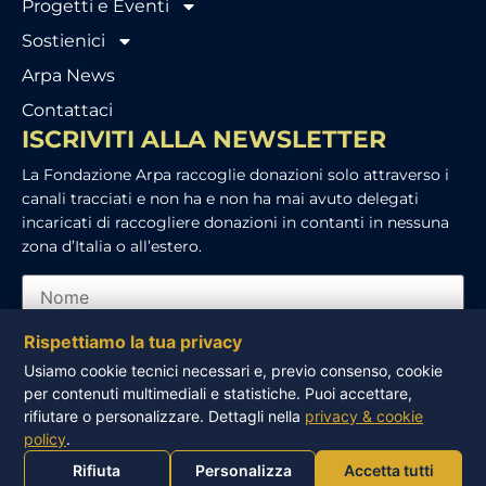
Progetti e Eventi
Sostienici
Arpa News
Contattaci
ISCRIVITI ALLA NEWSLETTER
La Fondazione Arpa raccoglie donazioni solo attraverso i
canali tracciati e non ha e non ha mai avuto delegati
incaricati di raccogliere donazioni in contanti in nessuna
zona d’Italia o all’estero.
Rispettiamo la tua privacy
Usiamo cookie tecnici necessari e, previo consenso, cookie
per contenuti multimediali e statistiche. Puoi accettare,
Ho letto e accetto l’informativa sulla privacy
rifiutare o personalizzare. Dettagli nella
privacy & cookie
policy
.
ISCRIVITI
Rifiuta
Personalizza
Accetta tutti