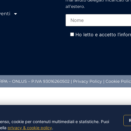
mai avuto delegati incaricati di 
all’estero.
venti
Ho letto e accetto l’info
A – ONLUS – P.IVA 93016260502 |
Privacy Policy
|
Cookie Poli
R
nso, cookie per contenuti multimediali e statistiche. Puoi
nella
privacy & cookie policy
.