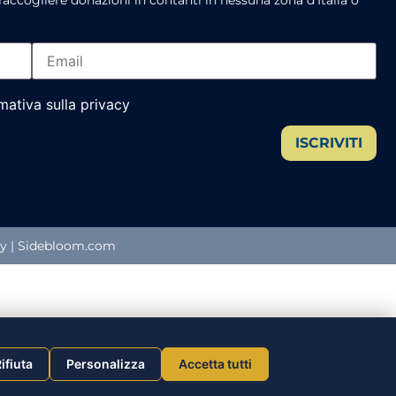
raccogliere donazioni in contanti in nessuna zona d’Italia o
rmativa sulla privacy
ISCRIVITI
cy
|
Sidebloom.com
ifiuta
Personalizza
Accetta tutti