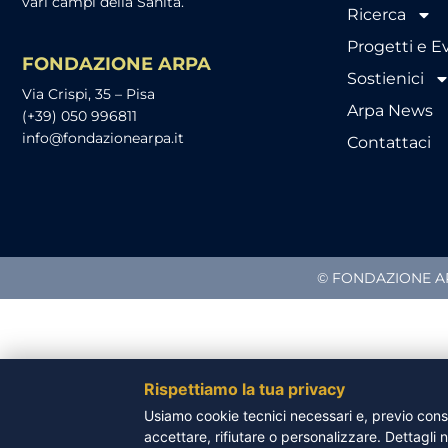
vari campi della Sanità.
Ricerca
Progetti e E
FONDAZIONE ARPA
Sostienici
Via Crispi, 35 – Pisa
Arpa News
(+39) 050 996811
info@fondazionearpa.it
Contattaci
© FONDAZIONE ARP
Rispettiamo la tua privacy
Usiamo cookie tecnici necessari e, previo conse
accettare, rifiutare o personalizzare. Dettagli 