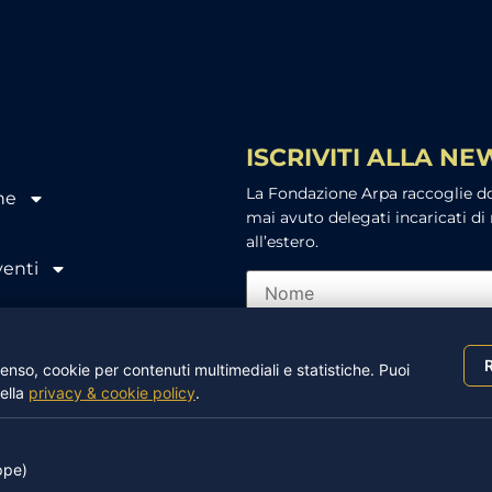
ISCRIVITI ALLA N
La Fondazione Arpa raccoglie don
ne
mai avuto delegati incaricati di 
all’estero.
venti
Ho letto e accetto l’info
R
nso, cookie per contenuti multimediali e statistiche. Puoi
nella
privacy & cookie policy
.
ppe)