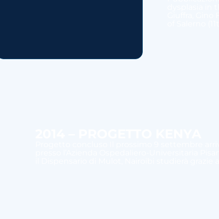
dysplasia in 
Giuffra, Gino
of Salerno (11
2014 – PROGETTO KENYA
Progetto concluso Il prossimo 9 settembre arri
presso l’Azienda Ospedaliero-Universitaria Pisa
il Dispensario di Mulot, Nairoibi studierà grazie 