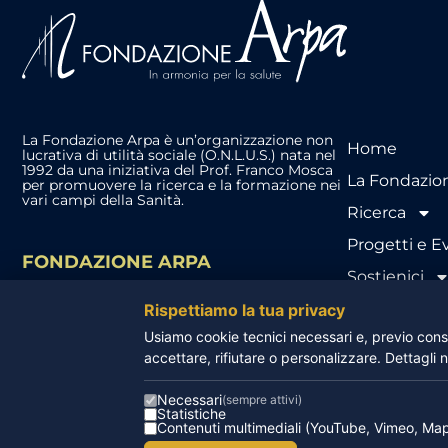
La Fondazione Arpa è un’organizzazione non
Home
lucrativa di utilità sociale (O.N.L.U.S.) nata nel
1992 da una iniziativa del Prof. Franco Mosca
La Fondazio
per promuovere la ricerca e la formazione nei
vari campi della Sanità.
Ricerca
Progetti e E
FONDAZIONE ARPA
Sostienici
Via Crispi, 35 – Pisa
Arpa News
Rispettiamo la tua privacy
(+39) 050 996811
info@fondazionearpa.it
Usiamo cookie tecnici necessari e, previo conse
Contattaci
accettare, rifiutare o personalizzare. Dettagli 
Necessari
(sempre attivi)
Statistiche
Contenuti multimediali (YouTube, Vimeo, Ma