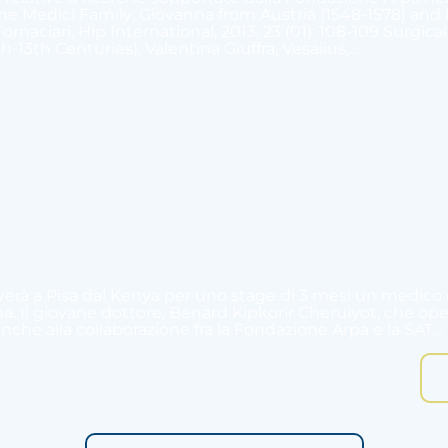
the Medici Family: Giovanna from Austria (1548-1578) and
 Fornaciari, Hip International, 2013; 23 (01): 108-109 Sur
th-13th Centuries). Valentina Giuffra, Vesalius,...
verà a Pisa dal Kenya per uno stage di 3 mesi un medico
na. Il giovane dottore, Benard Kipkorir Cheruiyot, che op
anche alla collaborazione fra la Fondazione Arpa e la SAT...