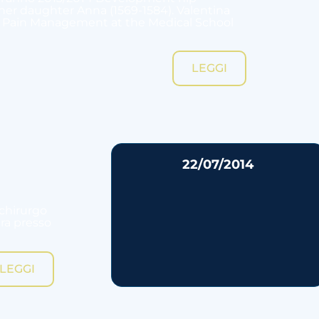
 her daughter Anna (1569-1584). Valentina
gical Pain Management at the Medical School
LEGGI
22/07/2014
 chirurgo
era presso
LEGGI