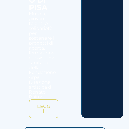
PISA
Musica,
giovani
talenti e
solidarietà
per
sostenere i
progetti di
ricerca,
formazione
e assistenza
sanitaria
della
Fondazione
Arpa.
Direzione
artistica di
Renato
Raimo....
LEGG
I