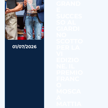
GRAND
E
SUCCES
SO AL
GIARDI
NO
SCOTTO
PER LA
01/07/2026
VI
EDIZIO
NE. IL
PREMIO
FRANC
O
MOSCA
A
MATTIA