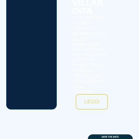
VILLAR
DITA
Una serata di
musica,
talento e
solidarietà nel
segno
dell'eredità
del Professor
Franco Mosca:
il Premio
Franco Mosca
a Mattia
Villardita alla
VI edizione di
Arpa
d'Estate....
LEGGI