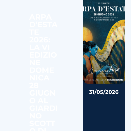
ARPA
D’ESTA
TE
2026:
LA VI
EDIZIO
NE
DOME
NICA
28
GIUGN
31/05/2026
O AL
GIARDI
NO
SCOTT
O DI