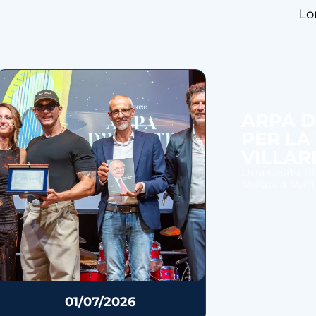
Lo
ARPA D
PER LA
VILLAR
Una serata di
Mosca a Mattia
01/07/2026