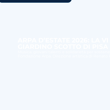
ARPA D’ESTATE 2026: LA V
GIARDINO SCOTTO DI PISA
Musica, giovani talenti e solidarietà per sostener
Fondazione Arpa. Direzione artistica di Renato R