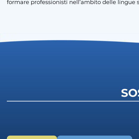
formare professionisti nell’ambito delle lingue s
SO