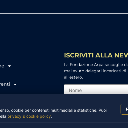
ISCRIVITI ALLA N
La Fondazione Arpa raccoglie don
ne
mai avuto delegati incaricati di 
all’estero.
venti
Ho letto e accetto l’info
R
nso, cookie per contenuti multimediali e statistiche. Puoi
nella
privacy & cookie policy
.