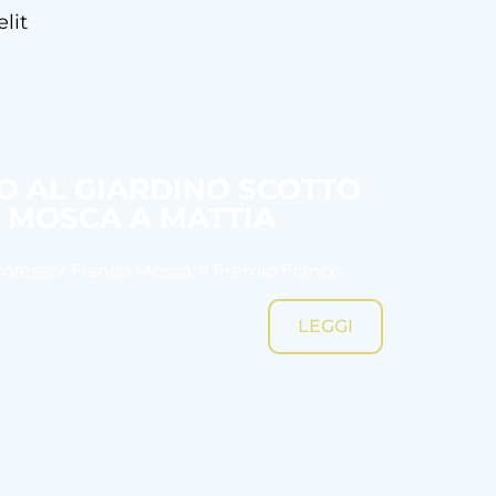
lit
SO AL GIARDINO SCOTTO
O MOSCA A MATTIA
Professor Franco Mosca: il Premio Franco
LEGGI