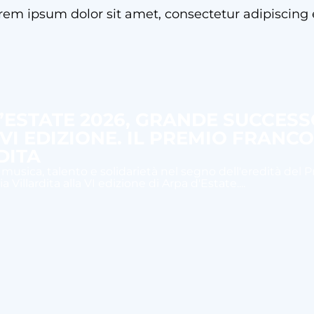
rem ipsum dolor sit amet, consectetur adipiscing e
’ESTATE 2026, GRANDE SUCCES
 VI EDIZIONE. IL PREMIO FRANC
DITA
 musica, talento e solidarietà nel segno dell'eredità del 
 Villardita alla VI edizione di Arpa d'Estate....