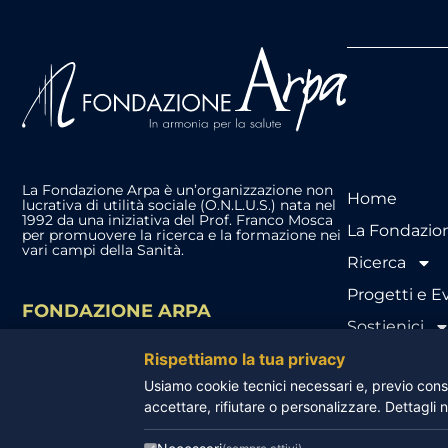
La Fondazione Arpa è un’organizzazione non
Home
lucrativa di utilità sociale (O.N.L.U.S.) nata nel
1992 da una iniziativa del Prof. Franco Mosca
La Fondazio
per promuovere la ricerca e la formazione nei
vari campi della Sanità.
Ricerca
Progetti e E
FONDAZIONE ARPA
Sostienici
Via Crispi, 35 – Pisa
Arpa News
Rispettiamo la tua privacy
(+39) 050 996811
info@fondazionearpa.it
Usiamo cookie tecnici necessari e, previo conse
Contattaci
accettare, rifiutare o personalizzare. Dettagli 