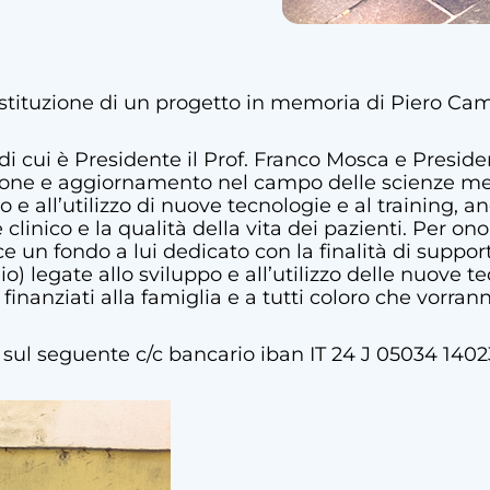
istituzione di un progetto in memoria di Piero Ca
 di cui è Presidente il Prof. Franco Mosca e Presid
zione e aggiornamento nel campo delle scienze med
o e all’utilizzo di nuove tecnologie e al training,
me clinico e la qualità della vita dei pazienti. Per 
un fondo a lui dedicato con la finalità di supporta
udio) legate allo sviluppo e all’utilizzo delle nuove
i finanziati alla famiglia e a tutti coloro che vorr
ra sul seguente c/c bancario iban IT 24 J 05034 14