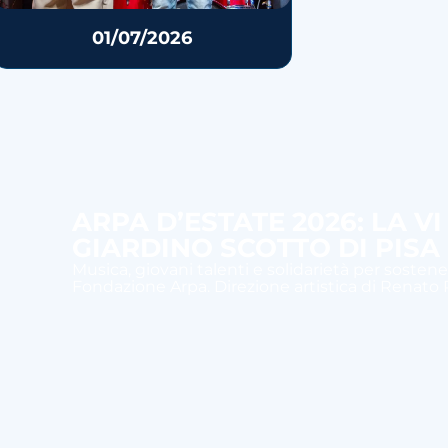
01/07/2026
ARPA D’ESTATE 2026: LA V
GIARDINO SCOTTO DI PISA
Musica, giovani talenti e solidarietà per sostener
Fondazione Arpa. Direzione artistica di Renato R