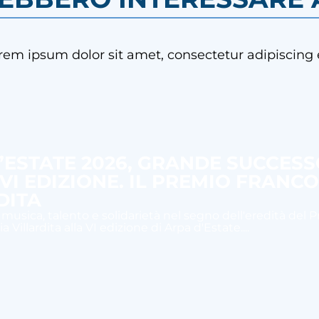
rem ipsum dolor sit amet, consectetur adipiscing e
’ESTATE 2026, GRANDE SUCCES
 VI EDIZIONE. IL PREMIO FRANC
DITA
 musica, talento e solidarietà nel segno dell'eredità del 
 Villardita alla VI edizione di Arpa d'Estate....