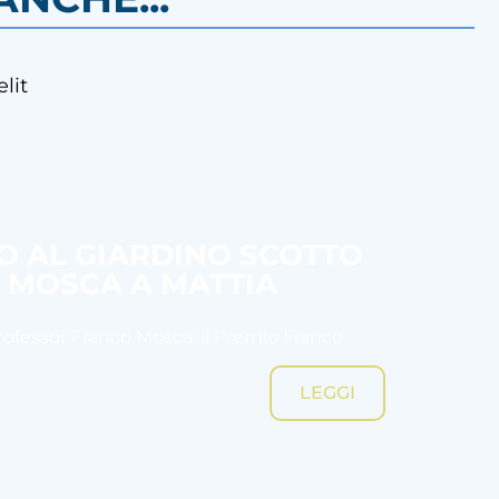
lit
SO AL GIARDINO SCOTTO
O MOSCA A MATTIA
Professor Franco Mosca: il Premio Franco
LEGGI