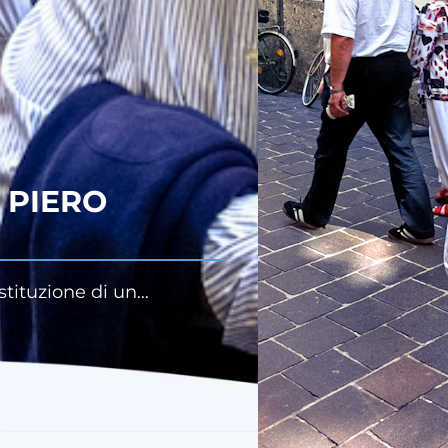
 PIERO
stituzione di un…