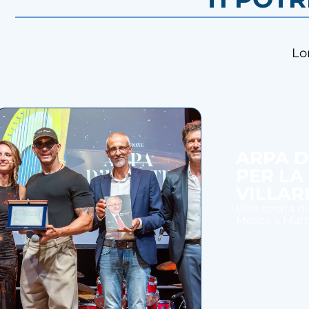
Lo
ARPA D
PER LA
VILLAR
Una serata di
Mosca a Mattia