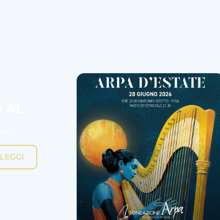
O AL
della
LEGGI