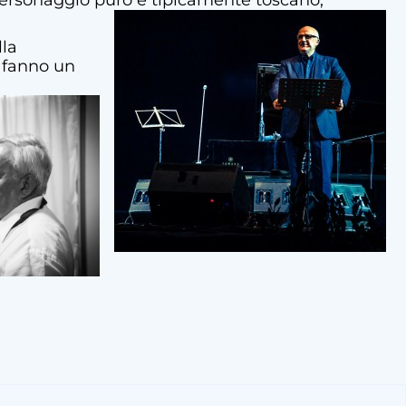
 personaggio puro e tipicamente toscano,
lla
e fanno un