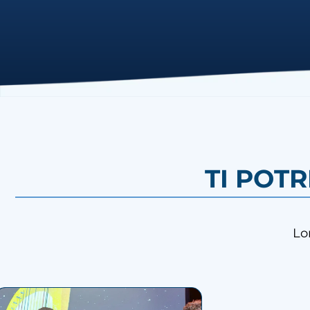
TI POT
Lo