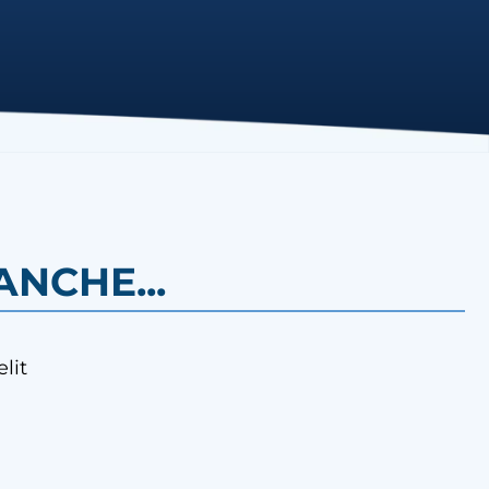
NCHE...
lit