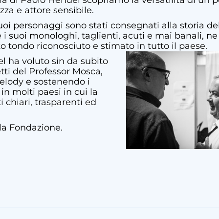
ra di Paolo Hendel scopriamo la versatilità di un
zza e attore sensibile.
uoi personaggi sono stati consegnati alla storia de
e i suoi monologhi, taglienti, acuti e mai banali, n
tto tondo riconosciuto e stimato in tutto il paese.
l ha voluto sin da subito
tti del Professor Mosca,
elody e sostenendo i
n molti paesi in cui la
 chiari, trasparenti ed
lla Fondazione.