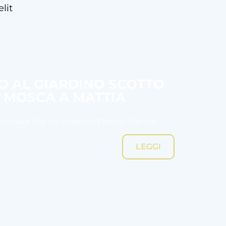
lit
SO AL GIARDINO SCOTTO
O MOSCA A MATTIA
Professor Franco Mosca: il Premio Franco
LEGGI