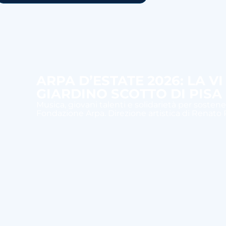
ARPA D’ESTATE 2026: LA V
GIARDINO SCOTTO DI PISA
Musica, giovani talenti e solidarietà per sostener
Fondazione Arpa. Direzione artistica di Renato R