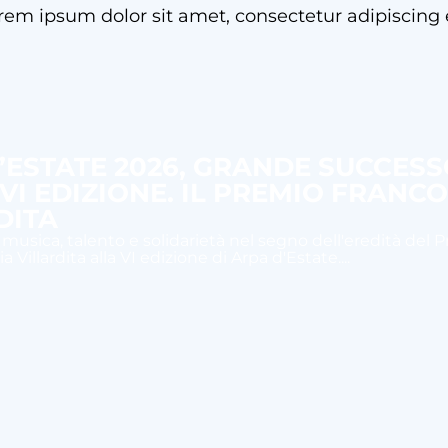
rem ipsum dolor sit amet, consectetur adipiscing e
’ESTATE 2026, GRANDE SUCCES
 VI EDIZIONE. IL PREMIO FRANC
DITA
 musica, talento e solidarietà nel segno dell'eredità del 
 Villardita alla VI edizione di Arpa d'Estate....