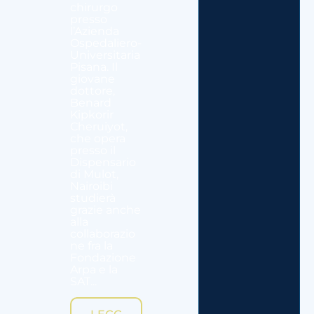
chirurgo
presso
l’Azienda
Ospedaliero-
Universitaria
Pisana. Il
giovane
dottore,
Benard
Kipkorir
Cheruiyot,
che opera
presso il
Dispensario
di Mulot,
Nairoibi
studierà
grazie anche
alla
collaborazio
ne fra la
Fondazione
Arpa e la
SAT...