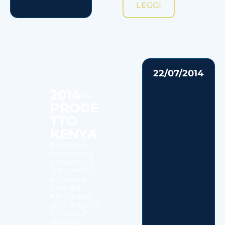
LEGGI
22/07/2014
2014 –
PROGE
TTO
KENYA
Progetto
concluso Il
prossimo 9
settembre
arriverà a
Pisa dal
Kenya per
uno stage di
3 mesi un
medico