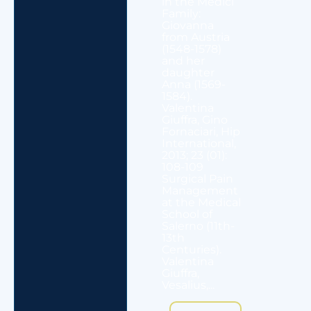
in the Medici
Family:
Giovanna
from Austria
(1548-1578)
and her
daughter
Anna (1569-
1584).
Valentina
Giuffra, Gino
Fornaciari, Hip
International,
2013; 23 (01):
108-109
Surgical Pain
Management
at the Medical
School of
Salerno (11th-
13th
Centuries).
Valentina
Giuffra,
Vesalius,...