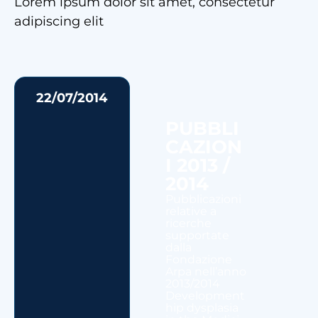
Lorem ipsum dolor sit amet, consectetur
adipiscing elit
22/07/2014
PUBBLI
CAZION
I 2013 /
2014
Pubblicazioni
relative a
ricerche
supportate
dalla
Fondazione
Arpa nell’anno
2013/2014
Development
hip dysplasia