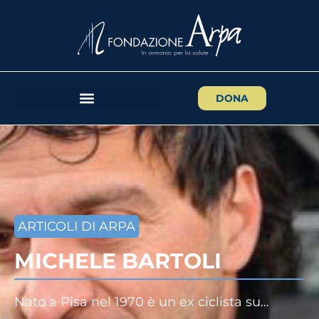
DONA
ARTICOLI DI ARPA
MICHELE BARTOLI
Nato a Pisa nel 1970 è un ex ciclista su…