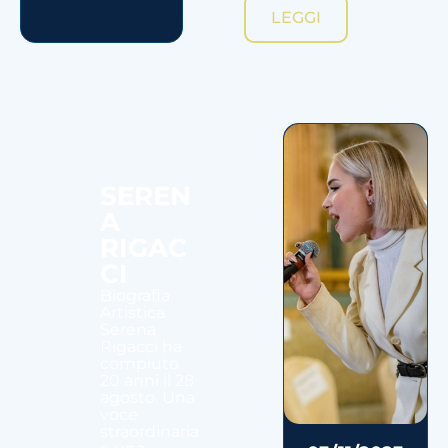
LEGGI
SEREN
A
RIGAC
CI
Biografia
Artistica
Serena
Rigacci ha
compiuto
20 anni il 28
agosto. Una
voce
straordinaria