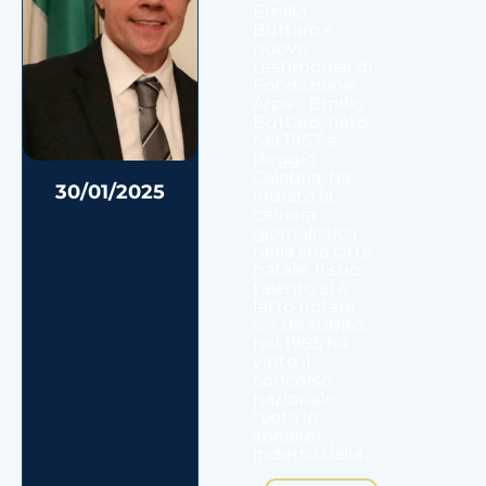
Emilio
Buttaro è
nuovo
testimonial di
Fondazione
Arpa. Emilio
Buttaro, nato
nel 1967 a
Reggio
Calabria, ha
30/01/2025
iniziato la
carriera
giornalistica
nella sua città
natale. Il suo
talento si è
fatto notare
sin da subito:
nel 1985 ha
vinto il
concorso
nazionale
“Vota lo
speaker”,
indetto dalla...