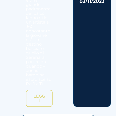
e una
03/11/2023
grande
padronanza
del palco
fanno di lei
un’artista a
360°
nonostante
la giovane
età. Un
destino
tracciato,
quello di
Serena, a
partire da
quando –
ancora
bambina –
esordisce su
Rai 1 a Ti...
LEGG
I