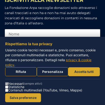
ISCRIVITI ALLA NEWSLETTER
La Fondazione Arpa raccoglie donazioni solo attraverso i
canali tracciati e non ha e non ha mai avuto delegati
incaricati di raccogliere donazioni in contanti in nessuna
zona d’Italia o all’estero.
Rispettiamo la tua privacy
Usiamo cookie tecnici necessari e, previo consenso, cookie
per contenuti multimediali e statistiche. Puoi accettare,
Ho letto e accetto l’informativa sulla privacy
rifiutare o personalizzare. Dettagli nella
privacy & cookie
policy
.
ISCRIVITI
Rifiuta
Personalizza
Accetta tutti
Necessari
(sempre attivi)
Statistiche
Contenuti multimediali (YouTube, Vimeo, Mappe)
© FONDAZIONE ARPA – ONLUS – P.IVA 93016260502 |
Salva preferenze
Privacy Policy
|
Cookie Policy
|
Sidebloom.com