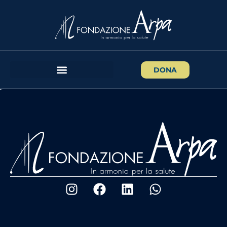
Superiore Sant’Anna e della Fondazione Arpa, il libro è
edito dalla Casa Editrice Ibiskos Ulivieri di Empoli e
raccoglie 32 articoli che Antonio Cambi, medico, ha
pubblicato sulla “Ballata”, nel corso della decennale
collaborazione con la rivista, edita dallo stessa casa
DONA
editrice del libro.