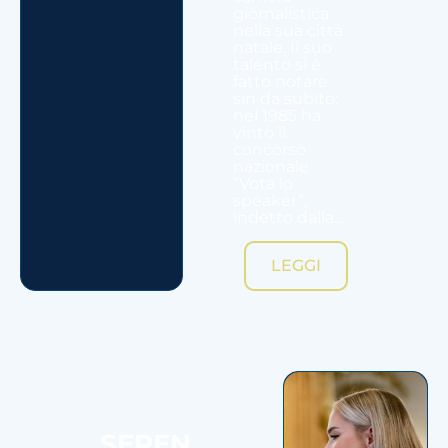
giornalistica
nella sua città
natale. Il suo
talento si è
fatto notare
sin da subito:
nel 1985 ha
vinto il
concorso
nazionale
“Vota lo
speaker”,
indetto dalla...
LEGGI
SEREN