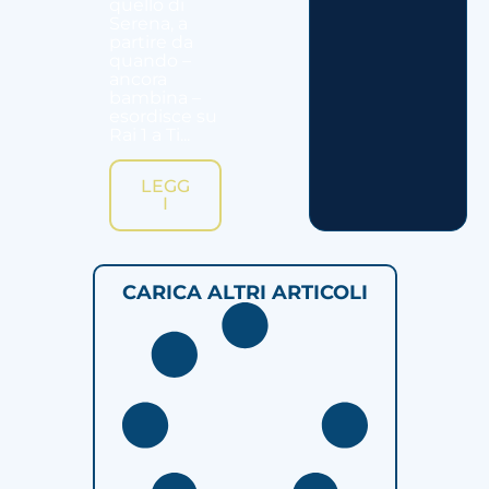
quello di
Serena, a
partire da
quando –
ancora
bambina –
esordisce su
Rai 1 a Ti...
LEGG
I
CARICA ALTRI ARTICOLI