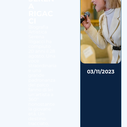
A
RIGAC
CI
Biografia
Artistica
Serena
Rigacci ha
compiuto
20 anni il 28
agosto. Una
voce
straordinaria
e una
03/11/2023
grande
padronanza
del palco
fanno di lei
un’artista a
360°
nonostante
la giovane
età. Un
destino
tracciato,