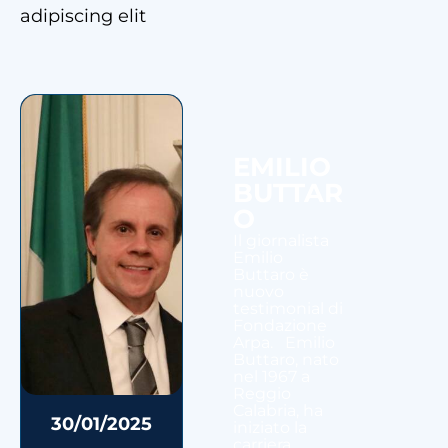
adipiscing elit
EMILIO
BUTTAR
O
Il giornalista
Emilio
Buttaro è
nuovo
testimonial di
Fondazione
Arpa. Emilio
Buttaro, nato
nel 1967 a
Reggio
Calabria, ha
30/01/2025
iniziato la
carriera