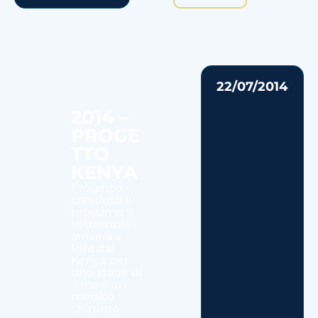
22/07/2014
2014 –
PROGE
TTO
KENYA
Progetto
concluso Il
prossimo 9
settembre
arriverà a
Pisa dal
Kenya per
uno stage di
3 mesi un
medico
chirurgo