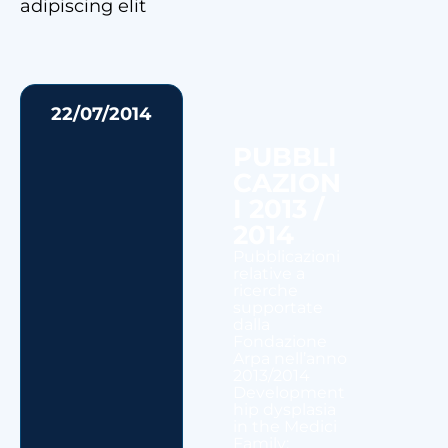
adipiscing elit
22/07/2014
PUBBLI
CAZION
I 2013 /
2014
Pubblicazioni
relative a
ricerche
supportate
dalla
Fondazione
Arpa nell’anno
2013/2014
Development
hip dysplasia
in the Medici
Family: