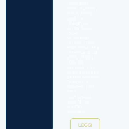
Giovanna
from Austria
(1548-1578)
and her
daughter
Anna (1569-
1584).
Valentina
Giuffra, Gino
Fornaciari, Hip
International,
2013; 23 (01):
108-109
Surgical Pain
Management
at the Medical
School of
Salerno (11th-
13th
Centuries).
Valentina
Giuffra,
Vesalius,...
LEGGI