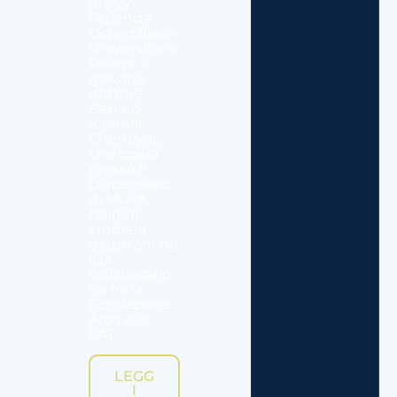
presso
l’Azienda
Ospedaliero-
Universitaria
Pisana. Il
giovane
dottore,
Benard
Kipkorir
Cheruiyot,
che opera
presso il
Dispensario
di Mulot,
Nairoibi
studierà
grazie anche
alla
collaborazio
ne fra la
Fondazione
Arpa e la
SAT...
LEGG
I