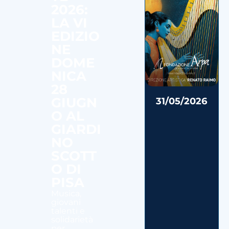
2026:
LA VI
EDIZIO
NE
DOME
NICA
28
GIUGN
31/05/2026
O AL
GIARDI
NO
SCOTT
O DI
PISA
Musica,
giovani
talenti e
solidarietà
per