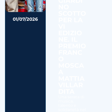
GIARDI
NO
SCOTTO
PER LA
01/07/2026
VI
EDIZIO
NE. IL
PREMIO
FRANC
O
MOSCA
A
MATTIA
VILLAR
DITA
Una serata di
musica,
talento e
solidarietà nel