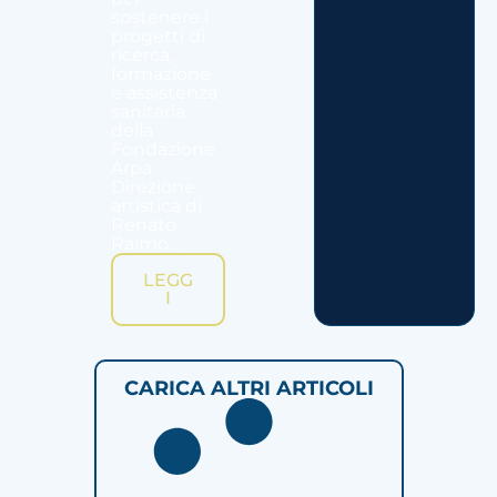
sostenere i
progetti di
ricerca,
formazione
e assistenza
sanitaria
della
Fondazione
Arpa.
Direzione
artistica di
Renato
Raimo....
LEGG
I
CARICA ALTRI ARTICOLI