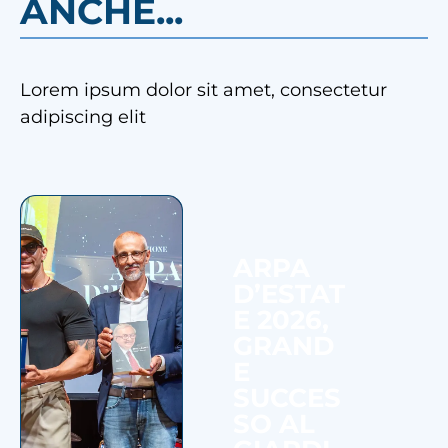
ANCHE...
Lorem ipsum dolor sit amet, consectetur
adipiscing elit
ARPA
D’ESTAT
E 2026,
GRAND
E
SUCCES
SO AL