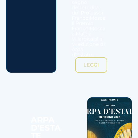
segno
dell'eredità
del Professor
Franco Mosca:
il Premio
Franco Mosca
a Mattia
Villardita alla
VI edizione di
Arpa
d'Estate....
LEGGI
ARPA
D’ESTA
TE