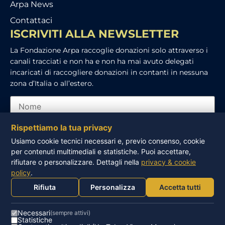
Arpa News
Contattaci
ISCRIVITI ALLA NEWSLETTER
La Fondazione Arpa raccoglie donazioni solo attraverso i
canali tracciati e non ha e non ha mai avuto delegati
incaricati di raccogliere donazioni in contanti in nessuna
zona d’Italia o all’estero.
Rispettiamo la tua privacy
Usiamo cookie tecnici necessari e, previo consenso, cookie
per contenuti multimediali e statistiche. Puoi accettare,
Ho letto e accetto l’informativa sulla privacy
rifiutare o personalizzare. Dettagli nella
privacy & cookie
policy
.
ISCRIVITI
Rifiuta
Personalizza
Accetta tutti
Necessari
(sempre attivi)
Statistiche