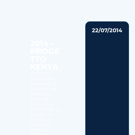
22/07/2014
2014 –
PROGE
TTO
KENYA
Progetto
concluso Il
prossimo 9
settembre
arriverà a
Pisa dal
Kenya per
uno stage di
3 mesi un
medico
chirurgo
presso
l’Azienda