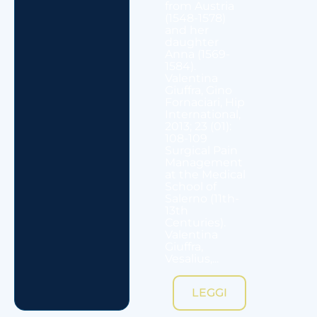
from Austria
(1548-1578)
and her
daughter
Anna (1569-
1584).
Valentina
Giuffra, Gino
Fornaciari, Hip
International,
2013; 23 (01):
108-109
Surgical Pain
Management
at the Medical
School of
Salerno (11th-
13th
Centuries).
Valentina
Giuffra,
Vesalius,...
LEGGI