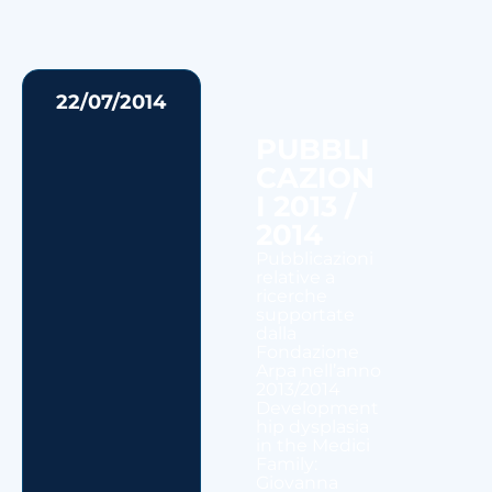
22/07/2014
PUBBLI
CAZION
I 2013 /
2014
Pubblicazioni
relative a
ricerche
supportate
dalla
Fondazione
Arpa nell’anno
2013/2014
Development
hip dysplasia
in the Medici
Family:
Giovanna