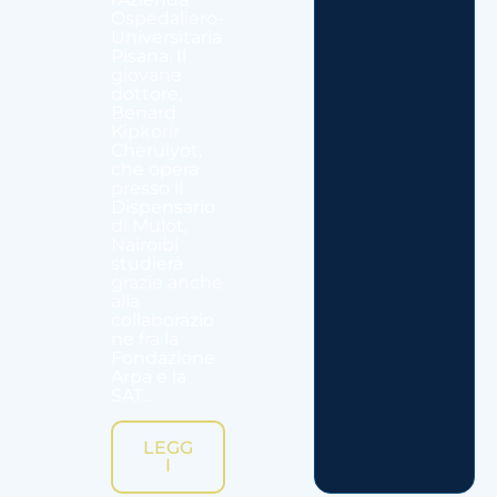
Ospedaliero-
Universitaria
Pisana. Il
giovane
dottore,
Benard
Kipkorir
Cheruiyot,
che opera
presso il
Dispensario
di Mulot,
Nairoibi
studierà
grazie anche
alla
collaborazio
ne fra la
Fondazione
Arpa e la
SAT...
LEGG
I