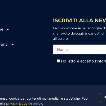
ISCRIVITI ALLA N
La Fondazione Arpa raccoglie don
ne
mai avuto delegati incaricati di 
all’estero.
venti
Ho letto e accetto l’info
R
nso, cookie per contenuti multimediali e statistiche. Puoi
A – ONLUS – P.IVA 93016260502 |
Privacy Policy
|
Cookie Poli
nella
privacy & cookie policy
.