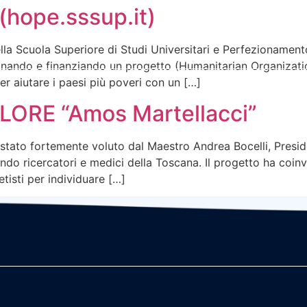
(hope.sssup.it)
ella Scuola Superiore di Studi Universitari e Perfezionament
cinando e finanziando un progetto (Humanitarian Organizat
er aiutare i paesi più poveri con un […]
ERCA
PROGETTI E EVENTI
SOSTIENI
ORE “Amos Martellacci”
è stato fortemente voluto dal Maestro Andrea Bocelli, Presi
do ricercatori e medici della Toscana. Il progetto ha coinvo
etisti per individuare […]