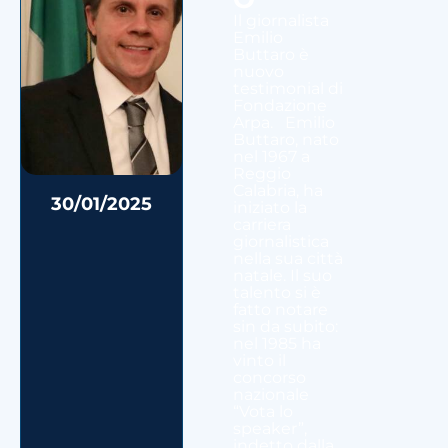
Il giornalista
Emilio
Buttaro è
nuovo
testimonial di
Fondazione
Arpa. Emilio
Buttaro, nato
nel 1967 a
Reggio
Calabria, ha
30/01/2025
iniziato la
carriera
giornalistica
nella sua città
natale. Il suo
talento si è
fatto notare
sin da subito:
nel 1985 ha
vinto il
concorso
nazionale
“Vota lo
speaker”,
indetto dalla...