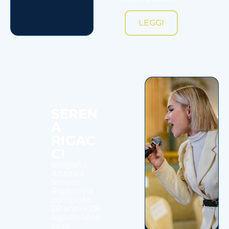
LEGGI
SEREN
A
RIGAC
CI
Biografia
Artistica
Serena
Rigacci ha
compiuto
20 anni il 28
agosto. Una
voce