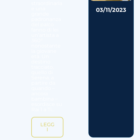
straordinaria
e una
03/11/2023
grande
padronanza
del palco
fanno di lei
un’artista a
360°
nonostante
la giovane
età. Un
destino
tracciato,
quello di
Serena, a
partire da
quando –
ancora
bambina –
esordisce su
Rai 1 a Ti...
LEGG
I