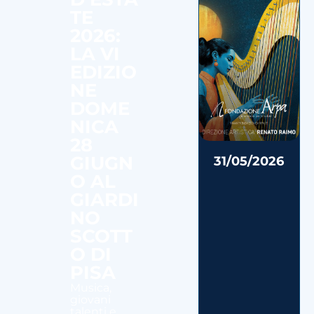
TE
2026:
LA VI
EDIZIO
NE
DOME
NICA
28
GIUGN
31/05/2026
O AL
GIARDI
NO
SCOTT
O DI
PISA
Musica,
giovani
talenti e