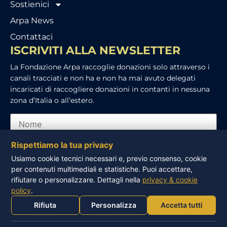
Sostienici
Arpa News
Contattaci
ISCRIVITI ALLA NEWSLETTER
La Fondazione Arpa raccoglie donazioni solo attraverso i
canali tracciati e non ha e non ha mai avuto delegati
incaricati di raccogliere donazioni in contanti in nessuna
zona d’Italia o all’estero.
Rispettiamo la tua privacy
Usiamo cookie tecnici necessari e, previo consenso, cookie
per contenuti multimediali e statistiche. Puoi accettare,
Ho letto e accetto l’informativa sulla privacy
rifiutare o personalizzare. Dettagli nella
privacy & cookie
policy
.
ISCRIVITI
Rifiuta
Personalizza
Accetta tutti