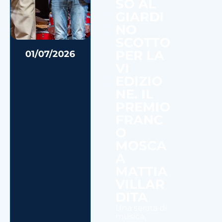
SO AL
GIARDI
NO
SCOTTO
PER LA
01/07/2026
VI
EDIZIO
NE. IL
PREMIO
FRANC
O
MOSCA
A
MATTIA
VILLAR
DITA
Una serata di
musica,