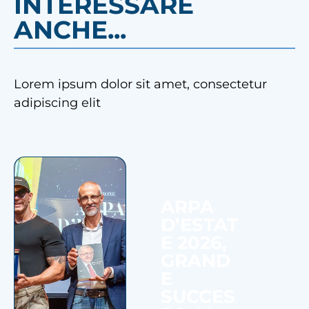
INTERESSARE
ANCHE...
Lorem ipsum dolor sit amet, consectetur
adipiscing elit
ARPA
D’ESTAT
E 2026,
GRAND
E
SUCCES