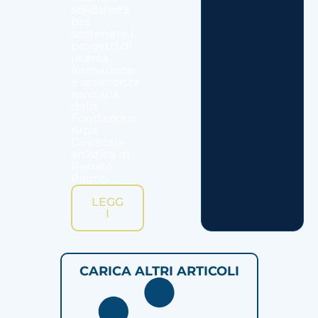
solidarietà
per
sostenere i
progetti di
ricerca,
formazione
e assistenza
sanitaria
della
Fondazione
Arpa.
Direzione
artistica di
Renato
Raimo....
LEGG
I
CARICA ALTRI ARTICOLI