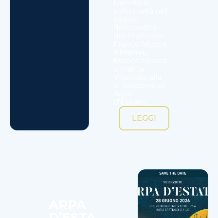
talento e
solidarietà nel
segno
dell'eredità
del Professor
Franco Mosca:
il Premio
Franco Mosca
a Mattia
Villardita alla
VI edizione di
Arpa
d'Estate....
LEGGI
ARPA
D’ESTA