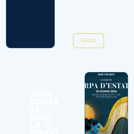
il Premio
Franco Mosca
a Mattia
Villardita alla
VI edizione di
Arpa
d'Estate....
LEGGI
ARPA
D’ESTA
TE
2026:
LA VI
EDIZIO