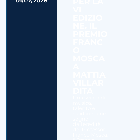
PER LA
01/07/2026
VI
EDIZIO
NE. IL
PREMIO
FRANC
O
MOSCA
A
MATTIA
VILLAR
DITA
Una serata di
musica,
talento e
solidarietà nel
segno
dell'eredità
del Professor
Franco Mosca: