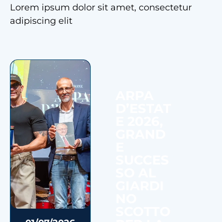
Lorem ipsum dolor sit amet, consectetur
adipiscing elit
ARPA
D’ESTAT
E 2026,
GRAND
E
SUCCES
SO AL
GIARDI
NO
SCOTTO