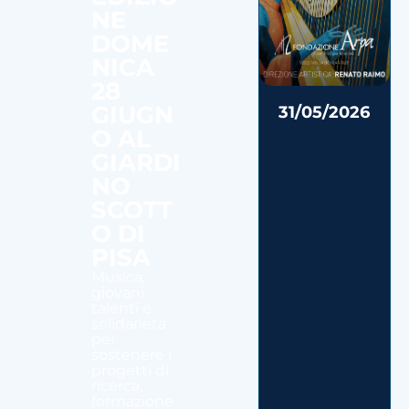
NE
DOME
NICA
28
GIUGN
31/05/2026
O AL
GIARDI
NO
SCOTT
O DI
PISA
Musica,
giovani
talenti e
solidarietà
per
sostenere i
progetti di
ricerca,
formazione