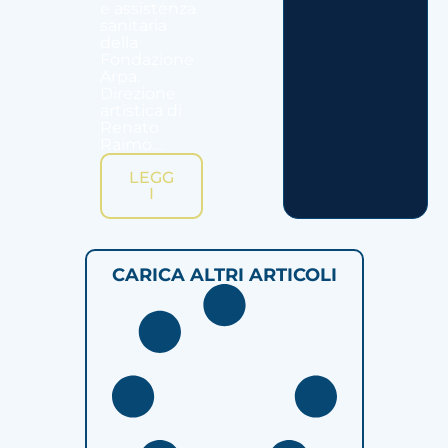
e assistenza
sanitaria
della
Fondazione
Arpa.
Direzione
artistica di
Renato
Raimo....
LEGG
I
CARICA ALTRI ARTICOLI