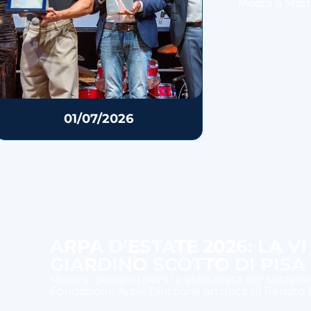
Mosca a Mattia
01/07/2026
ARPA D’ESTATE 2026: LA V
GIARDINO SCOTTO DI PISA
Musica, giovani talenti e solidarietà per sostener
Fondazione Arpa. Direzione artistica di Renato R