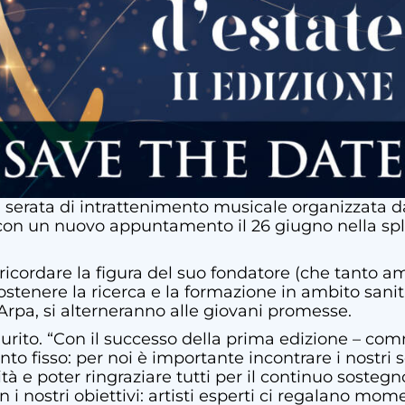
a serata di intrattenimento musicale organizzata d
on un nuovo appuntamento il 26 giugno nella sple
icordare la figura del suo fondatore (che tanto am
stenere la ricerca e la formazione in ambito sanitar
i Arpa, si alterneranno alle giovani promesse.
o esaurito. “Con il successo della prima edizione
isso: per noi è importante incontrare i nostri sos
ità e poter ringraziare tutti per il continuo sost
on i nostri obiettivi: artisti esperti ci regalano m