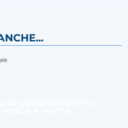
NCHE...
lit
SO AL GIARDINO SCOTTO
O MOSCA A MATTIA
Professor Franco Mosca: il Premio Franco