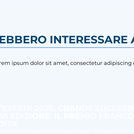
REBBERO INTERESSARE A
rem ipsum dolor sit amet, consectetur adipiscing e
’ESTATE 2026, GRANDE SUCCES
 VI EDIZIONE. IL PREMIO FRANC
DITA
 musica, talento e solidarietà nel segno dell'eredità del 