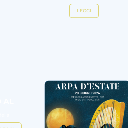
LEGGI
O AL
della