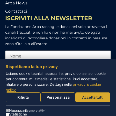
Arpa News
Contattaci
ISCRIVITI ALLA NEWSLETTER
La Fondazione Arpa raccoglie donazioni solo attraverso i
canali tracciati e non ha e non ha mai avuto delegati
incaricati di raccogliere donazioni in contanti in nessuna
zona d’Italia o all’estero.
Rispettiamo la tua privacy
Usiamo cookie tecnici necessari e, previo consenso, cookie
per contenuti multimediali e statistiche. Puoi accettare,
Ho letto e accetto l’informativa sulla privacy
rifiutare o personalizzare. Dettagli nella
privacy & cookie
policy
.
ISCRIVITI
Rifiuta
Personalizza
Accetta tutti
Necessari
(sempre attivi)
Statistiche