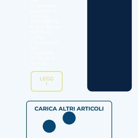
per
sostenere i
progetti di
ricerca,
formazione
e assistenza
sanitaria
della
Fondazione
Arpa.
Direzione
artistica di
Renato
Raimo....
LEGG
I
CARICA ALTRI ARTICOLI