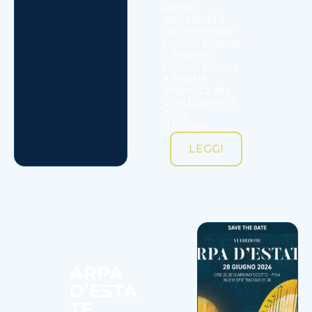
segno
dell'eredità
del Professor
Franco Mosca:
il Premio
Franco Mosca
a Mattia
Villardita alla
VI edizione di
Arpa
d'Estate....
LEGGI
ARPA
D’ESTA
TE