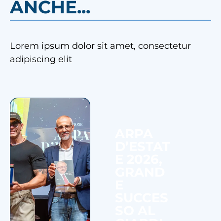
ANCHE...
Lorem ipsum dolor sit amet, consectetur
adipiscing elit
ARPA
D’ESTAT
E 2026,
GRAND
E
SUCCES
SO AL