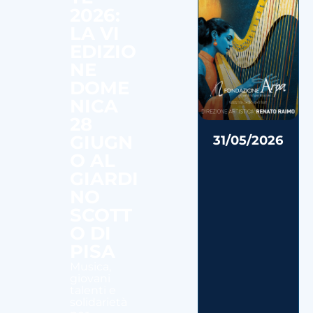
2026:
LA VI
EDIZIO
NE
DOME
NICA
28
GIUGN
31/05/2026
O AL
GIARDI
NO
SCOTT
O DI
PISA
Musica,
giovani
talenti e
solidarietà