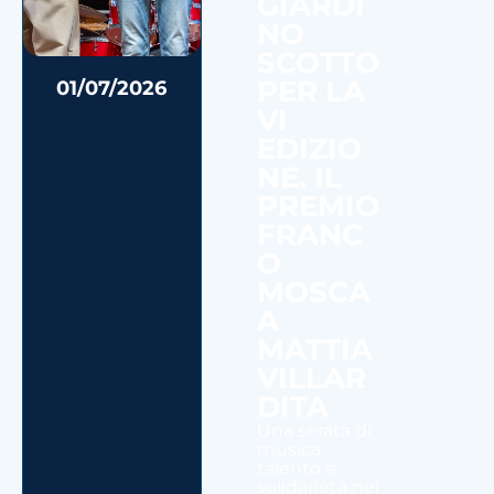
GIARDI
NO
SCOTTO
PER LA
01/07/2026
VI
EDIZIO
NE. IL
PREMIO
FRANC
O
MOSCA
A
MATTIA
VILLAR
DITA
Una serata di
musica,
talento e
solidarietà nel