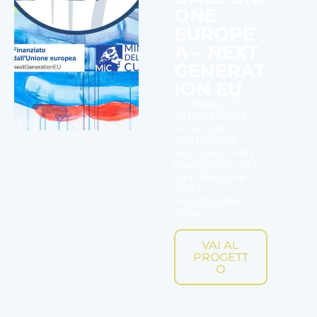
ONE
EUROPE
A – NEXT
GENERAT
ION EU
IL PROGETTO
STRATEGICO
Finanziato
dall’Unione
europea – Next
Generation EU
La collezione
della
Fondazione
Arpa...
VAI AL
PROGETT
O