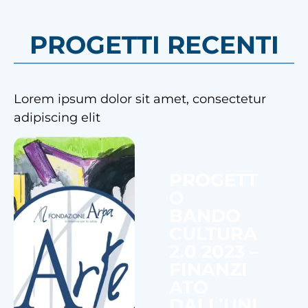
PROGETTI RECENTI
Lorem ipsum dolor sit amet, consectetur
adipiscing elit
PROGETT
O
BANDO
CULTURA
2.0 2023 –
FINANZI
ATO
DALL’UNI