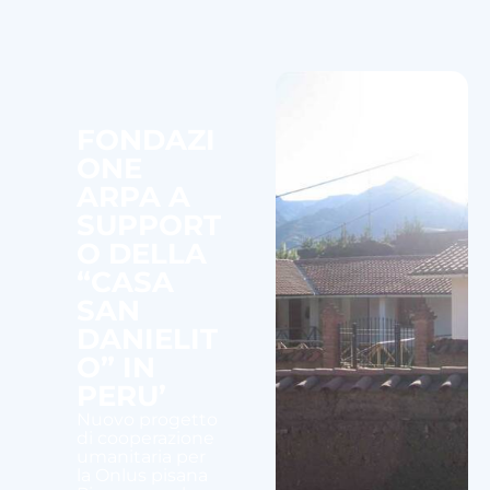
FONDAZI
ONE
ARPA A
SUPPORT
O DELLA
“CASA
SAN
DANIELIT
O” IN
PERU’
Nuovo progetto
di cooperazione
umanitaria per
la Onlus pisana